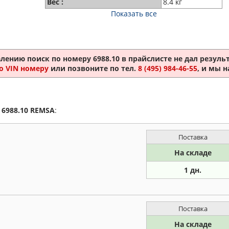
Вес :
8.4 кг
Показать все
алению поиск по номеру
6988.10
в прайслисте не дал результ
о VIN номеру
или позвоните по тел.
8 (495) 984-46-55
, и мы 
а
6988.10
REMSA
:
Поставка
На складе
1 дн.
Поставка
На складе