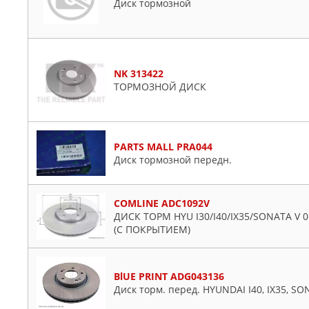
Диск тормозной
NK 313422
ТОРМОЗНОЙ ДИСК
PARTS MALL PRA044
Диск тормозной передн.
COMLINE ADC1092V
ДИСК ТОРМ HYU I30/I40/IX35/SONATA V 05
(С ПОКРЫТИЕМ)
BlUE PRINT ADG043136
Диск торм. перед. HYUNDAI I40, IX35, S