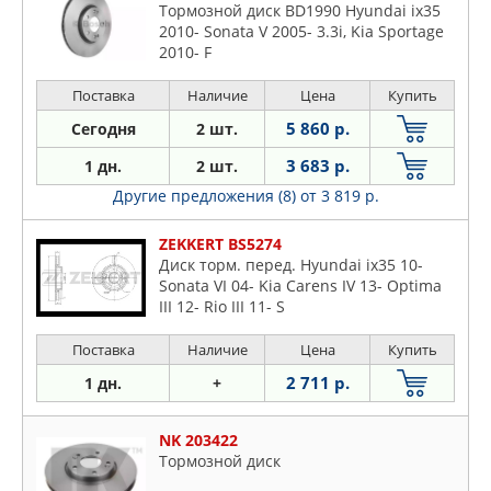
Тормозной диск BD1990 Hyundai ix35
2010- Sonata V 2005- 3.3i, Kia Sportage
2010- F
Поставка
Наличие
Цена
Купить
5 860 р.
Сегодня
2 шт.
3 683 р.
1 дн.
2 шт.
Другие предложения (8)
от 3 819 р.
ZEKKERT BS5274
Диск торм. перед. Hyundai ix35 10-
Sonata VI 04- Kia Carens IV 13- Optima
III 12- Rio III 11- S
Поставка
Наличие
Цена
Купить
2 711 р.
1 дн.
+
NK 203422
Тормозной диск