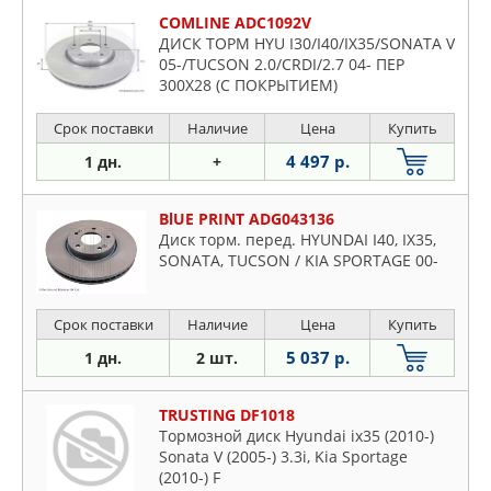
COMLINE ADC1092V
ДИСК ТОРМ HYU I30/I40/IX35/SONATA V
05-/TUCSON 2.0/CRDI/2.7 04- ПЕР
300X28 (С ПОКРЫТИЕМ)
Срок поставки
Наличие
Цена
Купить
4 497 р.
1 дн.
+
BlUE PRINT ADG043136
Диск торм. перед. HYUNDAI I40, IX35,
SONATA, TUCSON / KIA SPORTAGE 00-
Срок поставки
Наличие
Цена
Купить
5 037 р.
1 дн.
2 шт.
TRUSTING DF1018
Тормозной диск Hyundai ix35 (2010-)
Sonata V (2005-) 3.3i, Kia Sportage
(2010-) F