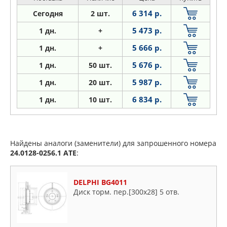
6 314 р.
Сегодня
2 шт.
5 473 р.
1 дн.
+
5 666 р.
1
дн.
+
5 676 р.
1
дн.
50 шт.
5 987 р.
1
дн.
20 шт.
6 834 р.
1
дн.
10 шт.
Найдены аналоги (заменители) для запрошенного номера
24.0128-0256.1
ATE
:
DELPHI BG4011
Диск торм. пер.[300x28] 5 отв.