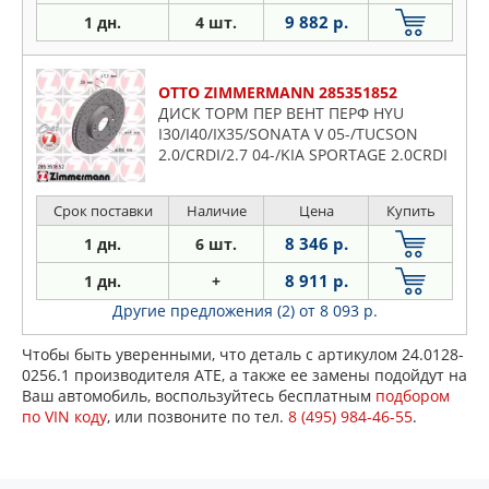
9 882 р.
1 дн.
4 шт.
OTTO ZIMMERMANN 285351852
ДИСК ТОРМ ПЕР ВЕНТ ПЕРФ HYU
I30/I40/IX35/SONATA V 05-/TUCSON
2.0/CRDI/2.7 04-/KIA SPORTAGE 2.0CRDI
1
Срок поставки
Наличие
Цена
Купить
8 346 р.
1 дн.
6 шт.
8 911 р.
1 дн.
+
Другие предложения (2)
от 8 093 р.
Чтобы быть уверенными, что деталь с артикулом 24.0128-
0256.1 производителя ATE, а также ее замены подойдут на
Ваш автомобиль, воспользуйтесь бесплатным
подбором
по VIN коду
, или позвоните по тел.
8 (495) 984-46-55
.