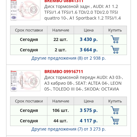
BREMBO 08B41311
Диск тормозной задн , AUDI: A1 1.2
TFSI/1.4 TFSI/1.6 TDI/2.0 TDI/2.0 TFSI
quattro 10-, A1 Sportback 1.2 TFSI/1.4
TFSI/1.6 TDI/2.0 TDI 11-, A3 1.2 TSI/1.4
TFSI/1.6/1.
Срок поставки
Наличие
Цена
Купить
3 430 р.
Сегодня
22 шт.
3 664 р.
Сегодня
2 шт.
Другие предложения (8)
от 2 938 р.
BREMBO 09916711
Диск тормозной передн AUDI: A3 03-,
A3 кабрио 08-, SEAT: ALTEA 04-, LEON
05-, TOLEDO III 04-, SKODA: OCTAVIA
04-, YETI 09-, VW: CADDY III фургон 04-,
GOLF PLUS
Срок поставки
Наличие
Цена
Купить
3 575 р.
Сегодня
106 шт.
4 117 р.
Сегодня
44 шт.
Другие предложения (7)
от 3 273 р.