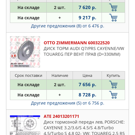
7 620 р.
На складе
2 шт.
9 217 р.
На складе
+
Другие предложения (8)
от 6 476 р.
OTTO ZIMMERMANN 600322520
ДИСК ТОРМ AUDI Q7/PRS CAYENNE/VW
TOUAREG ПЕР ВЕНТ ПРАВ (D=330MM)
Срок поставки
Наличие
Цена
Купить
7 656 р.
На складе
2 шт.
8 728 р.
На складе
+
Другие предложения (5)
от 6 756 р.
ATE 24013201171
Диск тормозной передн лев, PORSCHE:
CAYENNE 3.2/3.6/S 4.5/S 4.8/Turbo
4.5/Turbo S 4.8 02- VW: TOUAREG 2.5 R5