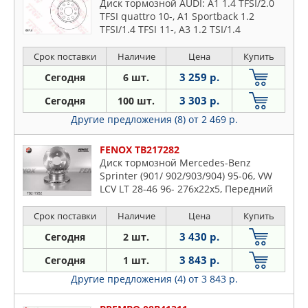
Диск тормозной AUDI: A1 1.4 TFSI/2.0
TFSI quattro 10-, A1 Sportback 1.2
TFSI/1.4 TFSI 11-, A3 1.2 TSI/1.4
TFSI/1.6/1.6 E-Power/1.6 FSI/1.6 TDI/1.8
TFSI/1.8 TFSI quat
Срок поставки
Наличие
Цена
Купить
3 259 р.
Сегодня
6 шт.
3 303 р.
Сегодня
100 шт.
Другие предложения (8)
от 2 469 р.
FENOX TB217282
Диск тормозной Mercedes-Benz
Sprinter (901/ 902/903/904) 95-06, VW
LCV LT 28-46 96- 276x22x5, Передний
Срок поставки
Наличие
Цена
Купить
3 430 р.
Сегодня
2 шт.
3 843 р.
Сегодня
1 шт.
Другие предложения (4)
от 3 843 р.