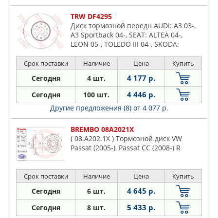
TRW DF4295
Диск тормозной передн AUDI: A3 03-,
A3 Sportback 04-, SEAT: ALTEA 04-,
LEON 05-, TOLEDO III 04-, SKODA:
OCTAVIA 04-, OCTAVIA Combi 04-,
SUPERB 02-, VW: CADDY
Срок поставки
Наличие
Цена
Купить
4 177 р.
Сегодня
4 шт.
4 446 р.
Сегодня
100 шт.
Другие предложения (8)
от 4 077 р.
BREMBO 08A2021X
( 08.A202.1X ) Тормозной диск VW
Passat (2005-), Passat CC (2008-) R
Срок поставки
Наличие
Цена
Купить
4 645 р.
Сегодня
6 шт.
5 433 р.
Сегодня
8 шт.