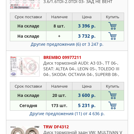
3.6/1.6TDI-2.0TDI 03- ЗАД НЕ ВЕНТ
272X9.7
Срок поставки
Наличие
Цена
Купить
3 396 р.
На складе
8 шт.
3 732 р.
На складе
+
Другие предложения (6)
от 3 247 р.
BREMBO 09977211
Диск тормозной AUDI: A3 03-, TT 06-,
SEAT: ALTEA 04-, LEON 05-, TOLEDO III
04-, SKODA: OCTAVIA 04-, SUPERB 08-,
SUPERB 02-08, YETI 09-, VW: CADDY III
04-, EOS
Срок поставки
Наличие
Цена
Купить
3 600 р.
На складе
20 шт.
5 231 р.
Сегодня
173 шт.
Другие предложения (11)
от 4 636 р.
TRW DF4312
Диск тормозной задн VW: MULTIVAN V