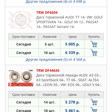
Другие предложения (4)
от 4 698 р.
TRW DF6504
Диск тормозной AUDI: TT 14- VW: GOLF
SPORTSVAN 14-, GOLF VII 12-, PASSAT
14-, PASSAT Variant 14-
Срок поставки
Наличие
Цена
Купить
5 005 р.
Сегодня
5 шт.
6 339 р.
Сегодня
10 шт.
Другие предложения (5)
от 4 568 р.
TRW DF4464S
Диск тормозной передн AUDI: A3 03-,
A3 Sportback 04-, TT 06-, SEAT: ALTEA
04-, LEON 05-, VW: EOS 06-, GOLF V 04-,
JETTA III 05-, PASSAT 05-, PASSAT Variant
05
Срок поставки
Наличие
Цена
Купить
5 278 р.
Сегодня
14 шт.
5 461 р.
Сегодня
10 шт.