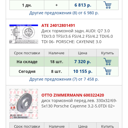
6 813 р.
1 дн.
+
Другие предложения (8)
от 6 980 р.
ATE 24012801491
Диск тормозной задн, AUDI: Q7 3.0
TDI/3.0 TFSI/3.6 FSI/4.2 FSI/4.2 TDI/6.0
TDI 06- PORSCHE: CAYENNE 3.0
Diesel/3.0 S Hybrid/3.6/4.2 S Diesel/4.8
GTS/4.8 S/4.8 Tu
Срок поставки
Наличие
Цена
Купить
7 320 р.
На складе
18 шт.
10 155 р.
Сегодня
8 шт.
Другие предложения (7)
от 7 458 р.
OTTO ZIMMERMANN 600322420
диск тормозной перед.лев. 330x32/69-
5x130 Porsche Cayenne 3.2-5.0TDi 02>
Срок поставки
Наличие
Цена
Купить