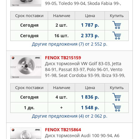
99-05, Toledo 99-04, Skoda Fabia 99-,
Octavia 96-04, Roomster 06-, VW Bora
98-, Fox 05-,Golf 97-03, Polo Sedan.
Срок поставки
Наличие
Цена
Купить
256x22x5, Передний
1 787 р.
Сегодня
2 шт.
2 373 р.
Сегодня
16 шт.
Другие предложения (7)
от 2 552 р.
FENOX TB215159
Диск тормозной VW Golf 83-03, Jetta
84-91, Passat 83-97, Polo 96-01, Vento
91-98, Seat Cordoba 93-99, Ibiza 93-99,
Toledo 91-99 226x10x4, Задний
Срок поставки
Наличие
Цена
Купить
1 836 р.
Сегодня
4 шт.
1 548 р.
1 дн.
+
Другие предложения (4)
от 2 062 р.
FENOX TB215864
Диск тормозной Audi 100 90-94, A6