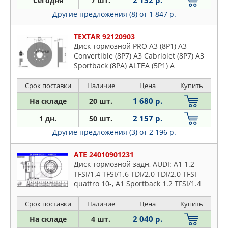
2 132 р.
Сегодня
7 шт.
FEBI
Eos
Другие предложения (8)
от 1 847 р.
FENOX
Fox
FERODO
Gol
TEXTAR 92120903
GIRLING
Диск тормозной PRO A3 (8P1) A3
Golf
HELLA
Convertible (8P7) A3 Cabriolet (8P7) A3
Jetta
Sportback (8PA) ALTEA (5P1) A
ICER
Kaefer
JP GROUP
Срок поставки
Наличие
Цена
Купить
Load
LPR
1 680 р.
На складе
20 шт.
Lt
LYNXAUTO
Lupo
2 157 р.
1 дн.
50 шт.
MAPCO
Multivan
Другие предложения (3)
от 2 196 р.
METELLI
Parati
MEYLE
ATE 24010901231
Passat
Диск тормозной задн, AUDI: A1 1.2
NIBK
Phaeton
TFSI/1.4 TFSI/1.6 TDI/2.0 TDI/2.0 TFSI
NK
quattro 10-, A1 Sportback 1.2 TFSI/1.4
Pointer
OPTIMAL
TFSI/1.6 TDI/2.0 TDI 11-, A2 1.4 TDI/1.6
Polo
FSI 00-05,
Срок поставки
Наличие
Цена
Купить
OSSCA
Routan
2 040 р.
На складе
4 шт.
OTTO ZIMMERMANN
Santana