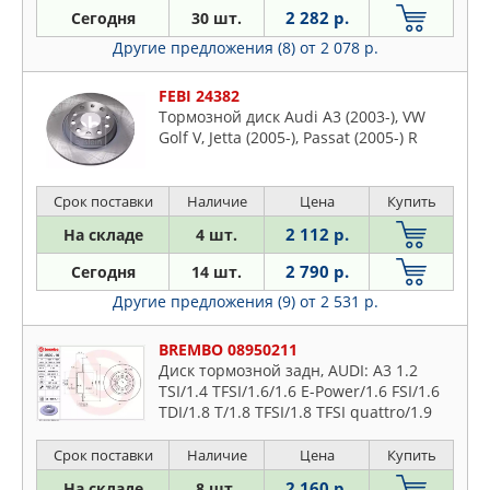
PATRON
2 282 р.
Сегодня
30 шт.
Saveiro
REMSA
Другие предложения (8)
от 2 078 р.
Scirocco
ROTINGER
Sharan
FEBI 24382
SASIC
T-roc
Тормозной диск Audi A3 (2003-), VW
STELLOX
Golf V, Jetta (2005-), Passat (2005-) R
Taro
SWAG
Tiguan
TEXTAR
Срок поставки
Наличие
Цена
Купить
Touareg
TRUCKTEC AUTOMOTIVE
Touran
2 112 р.
На складе
4 шт.
TRUSTING
Transporter
2 790 р.
Сегодня
14 шт.
TRW
Up
Другие предложения (9)
от 2 531 р.
VALEO
Vento
VIKA
BREMBO 08950211
Voyage
ZEKKERT
Диск тормозной задн, AUDI: A3 1.2
TSI/1.4 TFSI/1.6/1.6 E-Power/1.6 FSI/1.6
TDI/1.8 T/1.8 TFSI/1.8 TFSI quattro/1.9
TDI/2.0/2.0 FSI/2.0 TDI/2.0 TDI 16V/2.0
TFSI/2.0 T
Срок поставки
Наличие
Цена
Купить
2 160 р.
На складе
8 шт.