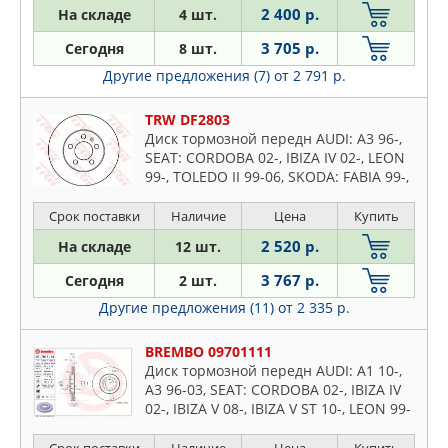
2 400 р.
На складе
4 шт.
3 705 р.
Сегодня
8 шт.
Другие предложения (7)
от 2 791 р.
TRW DF2803
Диск тормозной передн AUDI: A3 96-,
SEAT: CORDOBA 02-, IBIZA IV 02-, LEON
99-, TOLEDO II 99-06, SKODA: FABIA 99-,
FABIA Combi 00-, FABIA Praktik 02-,
FABIA се
Срок поставки
Наличие
Цена
Купить
2 520 р.
На складе
12 шт.
3 767 р.
Сегодня
2 шт.
Другие предложения (11)
от 2 335 р.
BREMBO 09701111
Диск тормозной передн AUDI: A1 10-,
A3 96-03, SEAT: CORDOBA 02-, IBIZA IV
02-, IBIZA V 08-, IBIZA V ST 10-, LEON 99-
06, TOLEDO II 99-06, SKODA: FABIA 06-,
FABIA