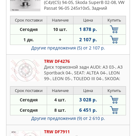
(C4)/(C5) 94-05, Skoda SuperB 02-08, VW
Passat 96-05 245x10x5, Задний
Срок поставки
Наличие
Цена
Купить
1 878 р.
Сегодня
10 шт.
2 107 р.
1 дн.
+
Другие предложения (5)
от 2 107 р.
TRW DF4276
Диск тормозной задн AUDI: A3 03-, A3
Sportback 04-, SEAT: ALTEA 04-, LEON
99-, LEON 05-, TOLEDO III 04-, SKODA:
OCTAVIA 04-, OCTAVIA Combi 04-, VW:
EOS 06-,
Срок поставки
Наличие
Цена
Купить
3 028 р.
Сегодня
4 шт.
6 451 р.
Сегодня
8 шт.
Другие предложения (9)
от 2 610 р.
TRW DF7911