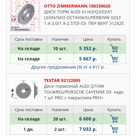
OTTO ZIMMERMANN 100330020
ДИСК ТОРМ AUDI A1/A3/Q3/SEAT
LEON/SKO OCTAVIA/SUPERB/VW GOLF
1.4-2.0/1.9-2.5TDI 03- ПЕР ВЕНТ 312X25
Срок поставки
Наличие
Цена
Купить
5 352 р.
На складе
10 шт.
5 667 р.
На складе
+
Другие предложения (9)
от 4 817 р.
TEXTAR 92122005
Диск тормозной AUDI Q7/VW
TOUAREG/PORSCHE CAYENNE 03- задн.
1 шт PRO с покрытием PRO+
Срок поставки
Наличие
Цена
Купить
6 600 р.
На складе
20 шт.
7 032 р.
1 дн.
2 шт.