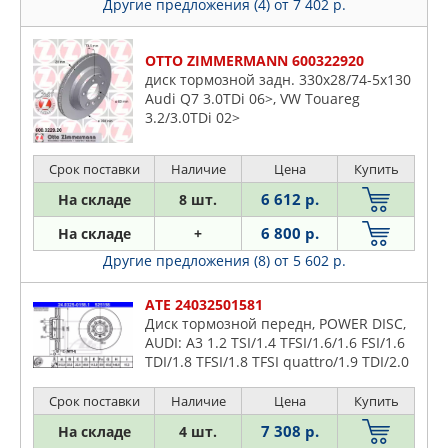
Другие предложения (4)
от 7 402 р.
OTTO ZIMMERMANN 600322920
диск тормозной задн. 330x28/74-5x130
Audi Q7 3.0TDi 06>, VW Touareg
3.2/3.0TDi 02>
Срок поставки
Наличие
Цена
Купить
6 612 р.
На складе
8 шт.
6 800 р.
На складе
+
Другие предложения (8)
от 5 602 р.
ATE 24032501581
Диск тормозной передн, POWER DISC,
AUDI: A3 1.2 TSI/1.4 TFSI/1.6/1.6 FSI/1.6
TDI/1.8 TFSI/1.8 TFSI quattro/1.9 TDI/2.0
FSI/2.0 TDI/2.0 TDI 16V/2.0 TDI 16V
quattro/2.
Срок поставки
Наличие
Цена
Купить
7 308 р.
На складе
4 шт.