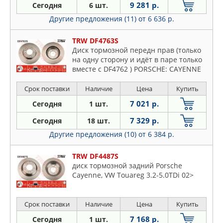
9 281 р.
Сегодня
6 шт.
Другие предложения (11)
от 6 636 р.
TRW DF4763S
Диск тормозной передн прав (только
на одну сторону и идёт в паре только
вместе с DF4762 ) PORSCHE: CAYENNE
02-, VW: TOUAREG 03-
Срок поставки
Наличие
Цена
Купить
7 021 р.
Сегодня
1 шт.
7 329 р.
Сегодня
18 шт.
Другие предложения (10)
от 6 384 р.
TRW DF4487S
диск тормозной задний Porsche
Cayenne, VW Touareg 3.2-5.0TDi 02>
Срок поставки
Наличие
Цена
Купить
7 168 р.
Сегодня
1 шт.