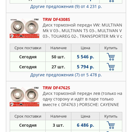
Другие предложения (9)
от 4 231 р.
TRW DF4308S
Диск тормозной передн VW: MULTIVAN
Mk V 03-, MULTIVAN T5 03-, MULTIVAN V
03-, TOUAREG 02-, TRANSPORTER Mk V c
бортовой платформой 03-,
TRANSPORTER Mk V фургон 0
Срок поставки
Наличие
Цена
Купить
5 546 р.
Сегодня
50 шт.
5 794 р.
Сегодня
27 шт.
Другие предложения (7)
от 5 478 р.
TRW DF4762S
Диск тормозной передн лев (только на
одну сторону и идёт в паре только
вместе с DF4763 ) PORSCHE: CAYENNE
02-, VW: TOUAREG 03-
Срок поставки
Наличие
Цена
Купить
6 486 р.
Сегодня
3 шт.