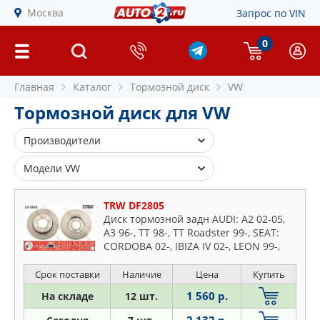
Москва
Запрос по VIN
0
Главная
Каталог
Тормозной диск
VW
Тормозной диск для VW
Производители
ATE
Модели VW
BLUE PRINT
Amarok
BOSCH
TRW DF2805
Arteon
Диск тормозной задн AUDI: A2 02-05,
BREMBO
A3 96-, TT 98-, TT Roadster 99-, SEAT:
Beetle
BSG
CORDOBA 02-, IBIZA IV 02-, LEON 99-,
Bora
LEON 05-, TOLEDO II 99-06, SKODA:
COMLINE
Caddy
FABIA 99-, F
Срок поставки
Наличие
Цена
Купить
DELPHI
Corrado
1 560 р.
На складе
12 шт.
DENCKERMAN
Crafter