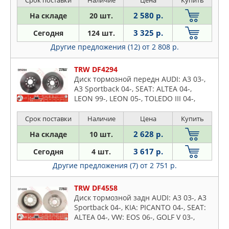
Срок поставки
Наличие
Цена
Купить
2 580 р.
На складе
20 шт.
3 325 р.
Сегодня
124 шт.
Другие предложения (12)
от 2 808 р.
TRW DF4294
Диск тормозной передн AUDI: A3 03-,
A3 Sportback 04-, SEAT: ALTEA 04-,
LEON 99-, LEON 05-, TOLEDO III 04-,
SKODA: OCTAVIA 04-, OCTAVIA Combi
04-, VW: CADDY I
Срок поставки
Наличие
Цена
Купить
2 628 р.
На складе
10 шт.
3 617 р.
Сегодня
4 шт.
Другие предложения (7)
от 2 751 р.
TRW DF4558
Диск тормозной задн AUDI: A3 03-, A3
Sportback 04-, KIA: PICANTO 04-, SEAT:
ALTEA 04-, VW: EOS 06-, GOLF V 03-,
GOLF V PLUS 06-, GOLF V Variant 07-,