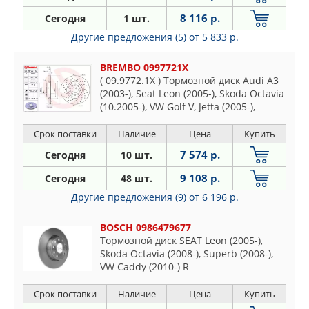
8 116 р.
Сегодня
1 шт.
Другие предложения (5)
от 5 833 р.
BREMBO 0997721X
( 09.9772.1X ) Тормозной диск Audi A3
(2003-), Seat Leon (2005-), Skoda Octavia
(10.2005-), VW Golf V, Jetta (2005-),
Passat (2005-), Touran (2006-) F
Срок поставки
Наличие
Цена
Купить
7 574 р.
Сегодня
10 шт.
9 108 р.
Сегодня
48 шт.
Другие предложения (9)
от 6 196 р.
BOSCH 0986479677
Тормозной диск SEAT Leon (2005-),
Skoda Octavia (2008-), Superb (2008-),
VW Caddy (2010-) R
Срок поставки
Наличие
Цена
Купить