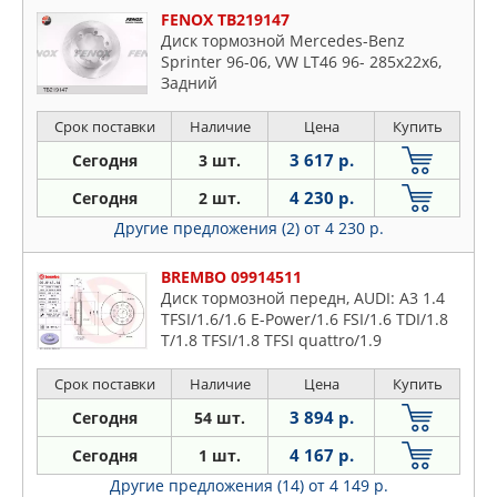
FENOX TB219147
Диск тормозной Mercedes-Benz
Sprinter 96-06, VW LT46 96- 285x22x6,
Задний
Срок поставки
Наличие
Цена
Купить
3 617 р.
Сегодня
3 шт.
4 230 р.
Сегодня
2 шт.
Другие предложения (2)
от 4 230 р.
BREMBO 09914511
Диск тормозной передн, AUDI: A3 1.4
TFSI/1.6/1.6 E-Power/1.6 FSI/1.6 TDI/1.8
T/1.8 TFSI/1.8 TFSI quattro/1.9
TDI/2.0/2.0 FSI/2.0 TDI/2.0 TDI 16V/2.0
TDI 16V quattro/
Срок поставки
Наличие
Цена
Купить
3 894 р.
Сегодня
54 шт.
4 167 р.
Сегодня
1 шт.
Другие предложения (14)
от 4 149 р.