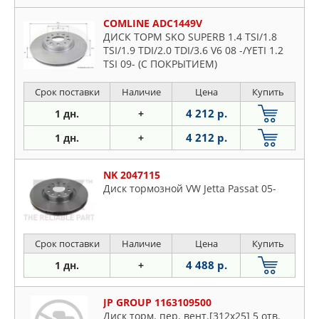
COMLINE ADC1449V
ДИСК ТОРМ SKO SUPERB 1.4 TSI/1.8
TSI/1.9 TDI/2.0 TDI/3.6 V6 08 -/YETI 1.2
TSI 09- (С ПОКРЫТИЕМ)
Срок поставки
Наличие
Цена
Купить
4 212 р.
1 дн.
+
4 212 р.
1 дн.
+
NK 2047115
Диск тормозной VW Jetta Passat 05-
Срок поставки
Наличие
Цена
Купить
4 488 р.
1 дн.
+
JP GROUP 1163109500
Диск торм. пер. вент.[312х25] 5 отв.