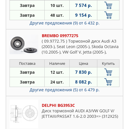
7 574 р.
Завтра
10 шт.
9 154 р.
Завтра
48 шт.
Другие предложения (9)
от 6 432 р.
BREMBO 09977275
( 09.9772.75 ) Тормозной диск Audi A3
(2003-), Seat Leon (2005-), Skoda Octavia
(10.2005-), VW Golf V, Jetta (2005-),
Passat (2005-), Touran (2006-) F
Поставка
Наличие
Цена
Купить
7 830 р.
Завтра
12 шт.
8 082 р.
Завтра
24 шт.
Другие предложения (5)
от 6 479 р.
DELPHI BG3953C
Диск тормозной AUDI A3/VW GOLF V/
JETTAIII/PASSAT 1.6-2.0 2003=> (312X25)