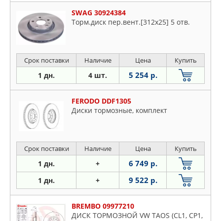
SWAG 30924384
Торм.диск пер.вент.[312x25] 5 отв.
Срок поставки
Наличие
Цена
Купить
5 254 р.
1 дн.
4 шт.
FERODO DDF1305
Диски тормозные, комплект
Срок поставки
Наличие
Цена
Купить
6 749 р.
1 дн.
+
9 522 р.
1 дн.
+
BREMBO 09977210
ДИСК ТОРМОЗНОЙ VW TAOS (CL1, CP1,