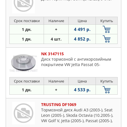
Срок поставки
Наличие
Цена
Купить
4 491 р.
1 дн.
+
4 852 р.
1 дн.
4 шт.
NK 3147115
Диск тормозной с антикорозийным
покрытием VW Jetta Passat 05-
Срок поставки
Наличие
Цена
Купить
4 533 р.
1 дн.
+
TRUSTING DF1069
Тормозной диск Audi A3 (2003-), Seat
Leon (2005-), Skoda Octavia (10.2005-),
VW Golf V, Jetta (2005-), Passat (2005-),
Touran (2006-) F