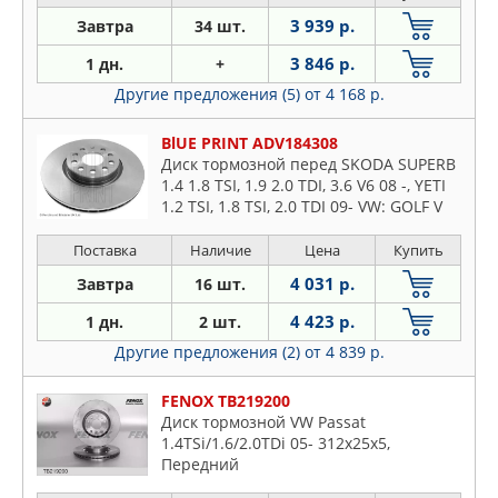
3 939 р.
Завтра
34 шт.
3 846 р.
1 дн.
+
Другие предложения (5)
от 4 168 р.
BlUE PRINT ADV184308
Диск тормозной перед SKODA SUPERB
1.4 1.8 TSI, 1.9 2.0 TDI, 3.6 V6 08 -, YETI
1.2 TSI, 1.8 TSI, 2.0 TDI 09- VW: GOLF V
Variant 1.4 TSI 07 -, GOLF VI 1.2 TS
Поставка
Наличие
Цена
Купить
4 031 р.
Завтра
16 шт.
4 423 р.
1 дн.
2 шт.
Другие предложения (2)
от 4 839 р.
FENOX TB219200
Диск тормозной VW Passat
1.4TSi/1.6/2.0TDi 05- 312x25x5,
Передний