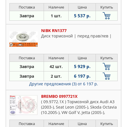
Поставка
Наличие
Цена
Купить
5 537 р.
Завтра
1 шт.
NIBK RN1377
Диск тормозной | перед прав/лев |
Поставка
Наличие
Цена
Купить
5 929 р.
Завтра
42 шт.
6 197 р.
Завтра
2 шт.
Другие предложения (3)
от 6 197 р.
BREMBO 0997721X
( 09.9772.1X ) Тормозной диск Audi A3
(2003-), Seat Leon (2005-), Skoda Octavia
(10.2005-), VW Golf V, Jetta (2005-),
Passat (2005-), Touran (2006-) F
Поставка
Наличие
Цена
Купить