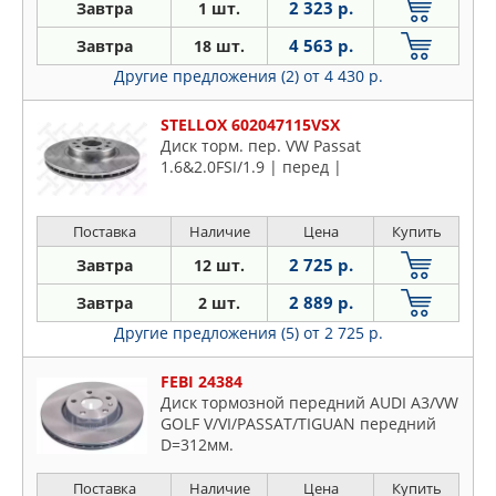
2 323 р.
Завтра
1 шт.
4 563 р.
Завтра
18 шт.
Другие предложения (2)
от 4 430 р.
STELLOX 602047115VSX
Диск торм. пер. VW Passat
1.6&2.0FSI/1.9 | перед |
Поставка
Наличие
Цена
Купить
2 725 р.
Завтра
12 шт.
2 889 р.
Завтра
2 шт.
Другие предложения (5)
от 2 725 р.
FEBI 24384
Диск тормозной передний AUDI A3/VW
GOLF V/VI/PASSAT/TIGUAN передний
D=312мм.
Поставка
Наличие
Цена
Купить