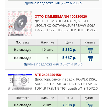
Другие предложения (7)
от 6 295 р.
OTTO ZIMMERMANN 100330020
ДИСК ТОРМ AUDI A1/A3/Q3/SEAT
LEON/SKO OCTAVIA/SUPERB/VW GOLF
1.4-2.0/1.9-2.5TDI 03- ПЕР ВЕНТ 312X25
Поставка
Наличие
Цена
Купить
5 352 р.
На складе
10 шт.
5 667 р.
На складе
+
Другие предложения (10)
от 4 810 р.
ATE 24032501581
Диск тормозной передн, POWER DISC,
AUDI: A3 1.2 TSI/1.4 TFSI/1.6/1.6 FSI/1.6
TDI/1.8 TFSI/1.8 TFSI quattro/1.9 TDI/2.0
FSI/2.0 TDI/2.0 TDI 16V/2.0 TDI 16V
quattro/2.
Поставка
Наличие
Цена
Купить
7 308 р.
На складе
2 шт.