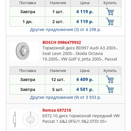
Поставка
Наличие
Цена
Купить
4 119 р.
Завтра
1 шт.
4 119 р.
1 дн.
2 шт.
Другие предложения (3)
от 4 298 р.
BOSCH 0986479932
Тормозной диск BD997 Audi A3 2003-,
Seat Leon 2005-, Skoda Octavia
10.2005-, VW Golf V, Jetta 2005-, Passat
2005-, Touran 2006- F
Поставка
Наличие
Цена
Купить
4 409 р.
Завтра
12 шт.
4 501 р.
Завтра
5 шт.
Другие предложения (9)
от 3 933 р.
Remsa 697210
6972.10 диск тормозной передний VW
Passat 1.6&2.0FSi/1.9&2.0TDi 05>