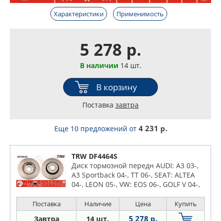
Характеристики
Применимость
5 278 р.
В наличии
14 шт.
В корзину
Поставка
завтра
4 231 р.
Еще 10 предложений
от
TRW DF4464S
Диск тормозной передн AUDI: A3 03-,
A3 Sportback 04-, TT 06-, SEAT: ALTEA
04-, LEON 05-, VW: EOS 06-, GOLF V 04-,
JETTA III 05-, PASSAT 05-, PASSAT Variant
05
Поставка
Наличие
Цена
Купить
5 278 р.
Завтра
14 шт.