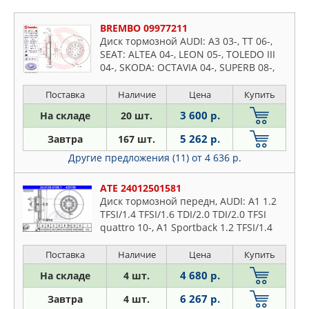
BREMBO 09977211
Диск тормозной AUDI: A3 03-, TT 06-,
SEAT: ALTEA 04-, LEON 05-, TOLEDO III
04-, SKODA: OCTAVIA 04-, SUPERB 08-,
SUPERB 02-08, YETI 09-, VW: CADDY III
04-, EOS
Поставка
Наличие
Цена
Купить
3 600 р.
На складе
20 шт.
5 262 р.
Завтра
167 шт.
Другие предложения (11)
от 4 636 р.
ATE 24012501581
Диск тормозной передн, AUDI: A1 1.2
TFSI/1.4 TFSI/1.6 TDI/2.0 TDI/2.0 TFSI
quattro 10-, A1 Sportback 1.2 TFSI/1.4
TFSI/1.6 TDI/2.0 TDI 11-, A3 1.2 TSI/1.4
TFSI/1.6
Поставка
Наличие
Цена
Купить
4 680 р.
На складе
4 шт.
6 267 р.
Завтра
4 шт.