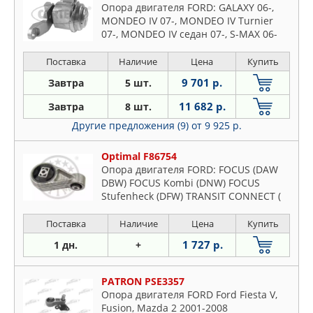
Опора двигателя FORD: GALAXY 06-,
MONDEO IV 07-, MONDEO IV Turnier
07-, MONDEO IV седан 07-, S-MAX 06-
Поставка
Наличие
Цена
Купить
9 701 р.
Завтра
5 шт.
11 682 р.
Завтра
8 шт.
Другие предложения (9)
от 9 925 р.
Optimal F86754
Опора двигателя FORD: FOCUS (DAW
DBW) FOCUS Kombi (DNW) FOCUS
Stufenheck (DFW) TRANSIT CONNECT (
Поставка
Наличие
Цена
Купить
1 727 р.
1 дн.
+
PATRON PSE3357
Опора двигателя FORD Ford Fiesta V,
Fusion, Mazda 2 2001-2008