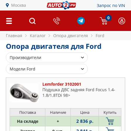
Москва
Запрос по VIN
0
Главная
Каталог
Опора двигателя
Ford
Опора двигателя для Ford
Производители
ASVA
Модели Ford
BIRTH
B-max
BSG
Lemforder 3102001
C-max
Подушка ДВС задняя Ford Focus 1.4-
CORTECO
1.8/1.8TDi 98>
Cougar
FEBEST
Escape
FEBI
Escort
Поставка
Наличие
Цена
Купить
FENOX
Fiesta
2 836 р.
На складе
+
GSP
Focus