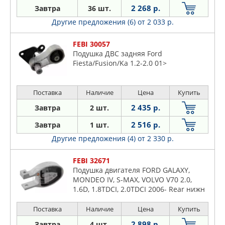
2 268 р.
Завтра
36 шт.
Другие предложения (6)
от 2 033 р.
FEBI 30057
Подушка ДВС задняя Ford
Fiesta/Fusion/Ka 1.2-2.0 01>
Поставка
Наличие
Цена
Купить
2 435 р.
Завтра
2 шт.
2 516 р.
Завтра
1 шт.
Другие предложения (4)
от 2 330 р.
FEBI 32671
Подушка двигателя FORD GALAXY,
MONDEO IV, S-MAX, VOLVO V70 2.0,
1.6D, 1.8TDCI, 2.0TDCI 2006- Rear нижн
Поставка
Наличие
Цена
Купить
2 898 р.
Завтра
4 шт.