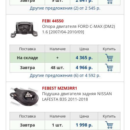
2 841 р.
Завтра
9 шт.
JP GROUP
Fusion
Другие предложения (2)
от 2 545 р.
LEMFORDER
Galaxy
LYNXAUTO
Grand
FEBI 44550
MALO
Опора двигателя FORD C-MAX (DM2)
Ka
MAPCO
1.6 [2007/04-2010/09]
Kuga
METALCAUCHO
Maverick
MEYLE
Поставка
Наличие
Цена
Купить
Mondeo
OPTIMAL
4 365 р.
На складе
+
Orion
OSSCA
Puma
4 966 р.
Завтра
48 шт.
PATRON
S-max
Другие предложения (6)
от 4 592 р.
QUATTRO FRENI
Tourneo
STELLOX
FEBEST MZM3RR1
Transit
Подушка двигателя задняя NISSAN
SWAG
LAFESTA B35 2011-2018
TALOSA
TEDGUM
Поставка
Наличие
Цена
Купить
TORQUE
1 998 р.
Завтра
1 шт.