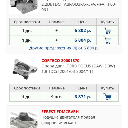
2.2DI/TDCI [ABFA/D3FA/F3FA/FIFA...] 00-
06 L
Срок поставки
Наличие
Цена
Купить
6 802 р.
1 дн.
+
6 804 р.
1 дн.
+
Другие предложения (4)
от 6 804 р.
CORTECO 80001370
Опора двиг. FORD FOCUS (DAW, DBW)
1.8 TDCi [2001/03-2004/11]
Срок поставки
Наличие
Цена
Купить
6 871 р.
1 дн.
9 шт.
FEBEST FDMCBVRH
Подушка двигателя правая
(гидравлическая)