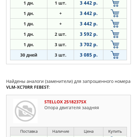
3 442 р.
1
дн.
1 шт.
3 442 р.
1
дн.
+
3 442 р.
1
дн.
+
3 592 р.
1
дн.
2 шт.
3 702 р.
1
дн.
3 шт.
3 085 р.
30 дней
3 шт.
Найдены аналоги (заменители) для запрошенного номера
VLM-XC70RR
FEBEST
:
STELLOX 2518237SX
Опора двигателя заадняя
Поставка
Наличие
Цена
Купить