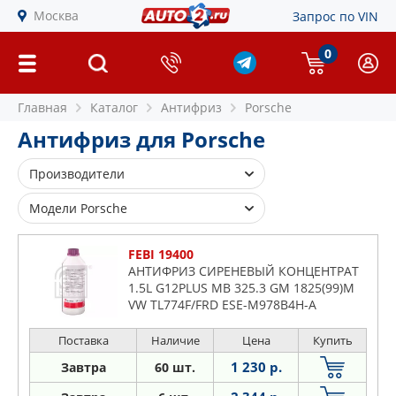
Москва
Запрос по VIN
0
Главная
Каталог
Антифриз
Porsche
Антифриз для Porsche
Производители
FEBI
Модели Porsche
SWAG
911
FEBI 19400
928
АНТИФРИЗ СИРЕНЕВЫЙ КОНЦЕНТРАТ
1.5L G12PLUS MB 325.3 GM 1825(99)M
968
VW TL774F/FRD ESE-M978B4H-A
Boxster
Carrera
Поставка
Наличие
Цена
Купить
Cayenne
1 230 р.
Завтра
60 шт.
Cayman