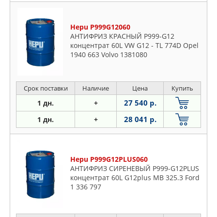
Hepu P999G12060
АНТИФРИЗ КРАСНЫЙ P999-G12
концентрат 60L VW G12 - TL 774D Opel
1940 663 Volvo 1381080
Срок поставки
Наличие
Цена
Купить
27 540 р.
1 дн.
+
28 041 р.
1 дн.
+
Hepu P999G12PLUS060
АНТИФРИЗ СИРЕНЕВЫЙ P999-G12PLUS
концентрат 60L G12plus MB 325.3 Ford
1 336 797