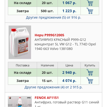
1 067 р.
На складе
20 шт.
1 223 р.
Завтра
500 шт.
Другие предложения (5)
от 916 р.
Hepu P999G12005
АНТИФРИЗ КРАСНЫЙ P999-G12
концентрат 5L VW G12 - TL 774D Opel
1940 663 Volvo 1381080
Поставка
Наличие
Цена
Купить
2 940 р.
На складе
20 шт.
4 074 р.
Завтра
15 шт.
Другие предложения (4)
от 2 915 р.
FENOX AF1151
Антифриз, готовый раствор G11 синий
1 кг