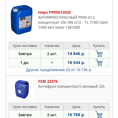
Hepu P999G12020
АНТИФРИЗ КРАСНЫЙ P999-G12
концентрат 20L VW G12 - TL 774D Opel
1940 663 Volvo 1381080
Срок поставки
Наличие
Цена
Купить
14 846 р.
Завтра
2 шт.
10 544 р.
1 дн.
+
Другие предложения (3)
от 10 736 р.
FEBI 22276
Антифриз (концентрат) лиловый 20L
Срок поставки
Наличие
Цена
Купить
16 788 р.
Завтра
2 шт.