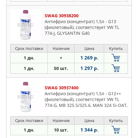
SWAG 30938200
Антифриз (концентрат) 1,5л - G13
(фиолетовый), соответствует VW TL
774-J, GLYSANTIN G40
Срок поставки
Наличие
Цена
Купить
1 269 р.
1 дн.
+
1 297 р.
1 дн.
50 шт.
SWAG 30937400
Антифриз (концентрат) 1,5л - G12++
(фиолетовый), соответствует VW TL
774-G, MB 325.5/325.6, MAN 324 Si-OAT,
Deutz DQC CC-14, Scania TB 1451, JIS K
2234
Срок поставки
Наличие
Цена
Купить
1 344 р.
1 дн.
10 шт.