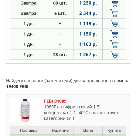
1 230 р.
Завтра
60 шт.
2 344 р.
Завтра
6 шт.
1 119 р.
1
дн.
+
1 156 р.
1
дн.
+
1 163 р.
1
дн.
+
1 267 р.
1
дн.
28 шт.
Найдены аналоги (заменители) для запрошенного номера
19400
FEBI
:
FEBI 01089
1089F антифриз синий 1.5L
концентрат 1:1 -40°C соответствует
категории G11
Поставка
Наличие
Цена
Купить