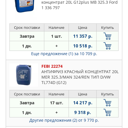
концентрат 20L G12plus MB 325.3 Ford
1 336 797
Срок поставки
Наличие
Цена
Купить
11 357 р.
Завтра
1 шт.
10 518 р.
1 дн.
+
Еще предложение (1)
за 10 709 р.
FEBI 22274
АНТИФРИЗ КРАСНЫЙ КОНЦЕНТРАТ 20L
MER 325.3/MAN 324/REN ТИП D/VW
TL774D (G12)
Срок поставки
Наличие
Цена
Купить
14 217 р.
Завтра
17 шт.
9 318 р.
1 дн.
+
Другие предложения (2)
от 9 770 р.