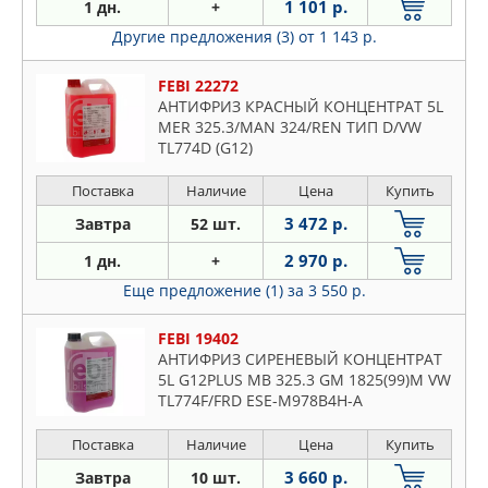
1 101 р.
1 дн.
+
Другие предложения (3)
от 1 143 р.
FEBI 22272
АНТИФРИЗ КРАСНЫЙ КОНЦЕНТРАТ 5L
MER 325.3/MAN 324/REN ТИП D/VW
TL774D (G12)
Поставка
Наличие
Цена
Купить
3 472 р.
Завтра
52 шт.
2 970 р.
1 дн.
+
Еще предложение (1)
за 3 550 р.
FEBI 19402
АНТИФРИЗ СИРЕНЕВЫЙ КОНЦЕНТРАТ
5L G12PLUS MB 325.3 GM 1825(99)M VW
TL774F/FRD ESE-M978B4H-A
Поставка
Наличие
Цена
Купить
3 660 р.
Завтра
10 шт.