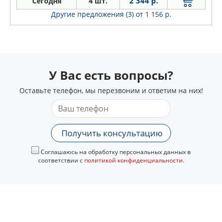
2 344 р.
Сегодня
4 шт.
Armada
Другие предложения (3)
от 1 156 р.
Bassara
Bluebird
Cabstar
Caravan
У Вас есть вопросы?
Cedric
Cima
Оставьте телефон, мы перезвоним и ответим на них!
Elgrand
Gt-r
Interstar
Получить консультацию
Juke
Соглашаюсь на обработку персональных данных в
Kubistar
соответствии с
политикой конфиденциальности
.
Lafesta
Latio
Livina
Maxima
Micra