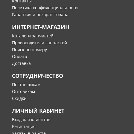
Контакты
Skyline
Политика конфиденциальности
Sunny
Гарантия и возврат товара
Teana
ИНТЕРНЕТ-МАГАЗИН
Terrano
Tiida
Каталоги запчастей
Производители запчастей
Titan
Поиск по номеру
Trade
Оплата
Urvan
Доставка
Vanette
СОТРУДНИЧЕСТВО
Versa
X-trail
Поставщикам
Оптовикам
Xterra
Скидки
ЛИЧНЫЙ КАБИНЕТ
Вход для клиентов
Регистация
Заказы в работе