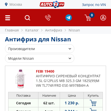
Москва
Запрос по VIN
0
Главная
Каталог
Антифриз
Nissan
Антифриз для Nissan
Производители
FEBI
Модели Nissan
SWAG
200
FEBI 19400
350
АНТИФРИЗ СИРЕНЕВЫЙ КОНЦЕНТРАТ
1.5L G12PLUS MB 325.3 GM 1825(99)M
370
VW TL774F/FRD ESE-M978B4H-A
Ad
Almera
Поставка
Наличие
Цена
Купить
Altima
1 230 р.
Сегодня
62 шт.
Aprio