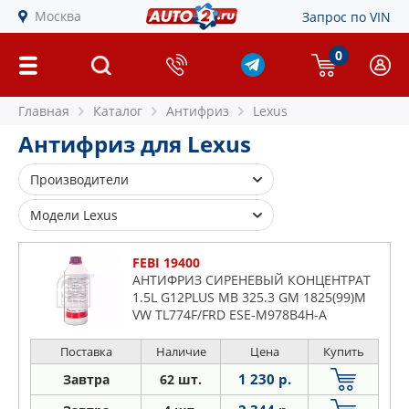
Москва
Запрос по VIN
0
Главная
Каталог
Антифриз
Lexus
Антифриз для Lexus
Производители
FEBI
Модели Lexus
SWAG
Es
FEBI 19400
Gs
АНТИФРИЗ СИРЕНЕВЫЙ КОНЦЕНТРАТ
1.5L G12PLUS MB 325.3 GM 1825(99)M
Gx
VW TL774F/FRD ESE-M978B4H-A
Hs
Is
Поставка
Наличие
Цена
Купить
Lfa
1 230 р.
Завтра
62 шт.
Ls