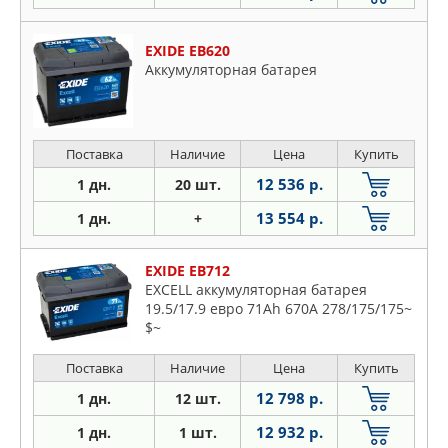
Talento
Tempra
EXIDE EB620
Аккумуляторная батарея
Tipo
Ulysse
Uno
Поставка
Наличие
Цена
Купить
X
12 536 р.
1 дн.
20 шт.
13 554 р.
1 дн.
+
EXIDE EB712
EXCELL аккумуляторная батарея
19.5/17.9 евро 71Ah 670A 278/175/175~
$~
Поставка
Наличие
Цена
Купить
12 798 р.
1 дн.
12 шт.
12 932 р.
1 дн.
1 шт.