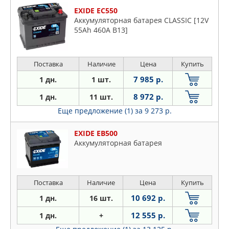
900
EXIDE EC550
Argenta
Аккумуляторная батарея CLASSIC [12V
Barchetta
55Ah 460A B13]
Brava
Bravo
Поставка
Наличие
Цена
Купить
Campagnola
7 985 р.
1 дн.
1 шт.
Cinquecento
8 972 р.
1 дн.
11 шт.
Coupe
Еще предложение (1)
за 9 273 р.
Croma
Doblo
EXIDE EB500
Ducato
Аккумуляторная батарея
Duna
Elba
Fiorino
Поставка
Наличие
Цена
Купить
Freemont
10 692 р.
1 дн.
16 шт.
Fullback
12 555 р.
1 дн.
+
Grande