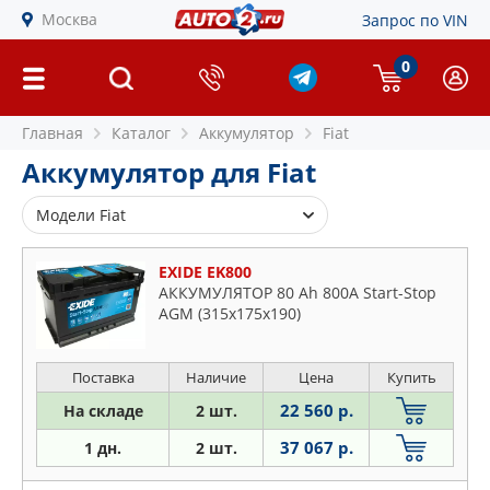
Москва
Запрос по VIN
0
Главная
Каталог
Аккумулятор
Fiat
Аккумулятор для Fiat
Модели Fiat
124
EXIDE EK800
126
АККУМУЛЯТОР 80 Ah 800A Start-Stop
AGM (315х175х190)
127
131
147
Поставка
Наличие
Цена
Купить
500
22 560 р.
На складе
2 шт.
500l
37 067 р.
1 дн.
2 шт.
500x