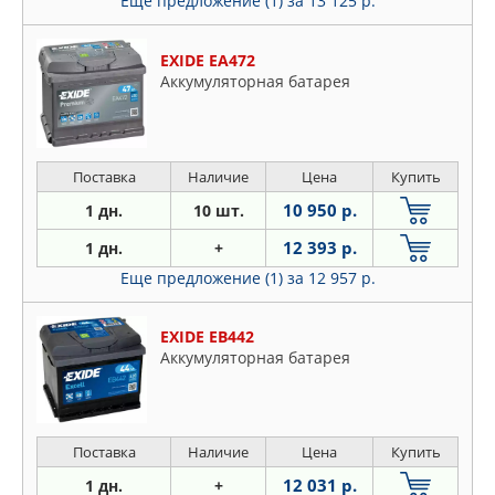
Еще предложение (1)
за 13 125 р.
Idea
Linea
EXIDE EA472
Marea
Аккумуляторная батарея
Multipla
Palio
Panda
Поставка
Наличие
Цена
Купить
Premio
10 950 р.
1 дн.
10 шт.
Punto
12 393 р.
1 дн.
+
Qubo
Еще предложение (1)
за 12 957 р.
Regata
Ritmo
EXIDE EB442
Scudo
Аккумуляторная батарея
Sedici
Seicento
Siena
Поставка
Наличие
Цена
Купить
Stilo
12 031 р.
1 дн.
+
Strada