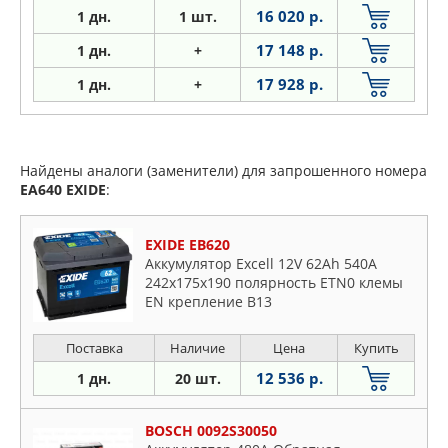
16 020 р.
1 дн.
1 шт.
17 148 р.
1 дн.
+
17 928 р.
1
дн.
+
Найдены аналоги (заменители) для запрошенного номера
EA640
EXIDE
:
EXIDE EB620
Аккумулятор Excell 12V 62Ah 540A
242х175х190 полярность ETN0 клемы
EN крепление B13
Поставка
Наличие
Цена
Купить
12 536 р.
1 дн.
20 шт.
BOSCH 0092S30050