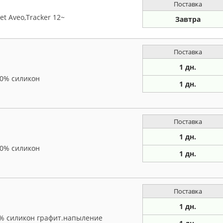
Поставка
et Aveo,Tracker 12~
Завтра
Поставка
1 дн.
00% силикон
1 дн.
Поставка
1 дн.
00% силикон
1 дн.
Поставка
1 дн.
00% силикон графит.напыление