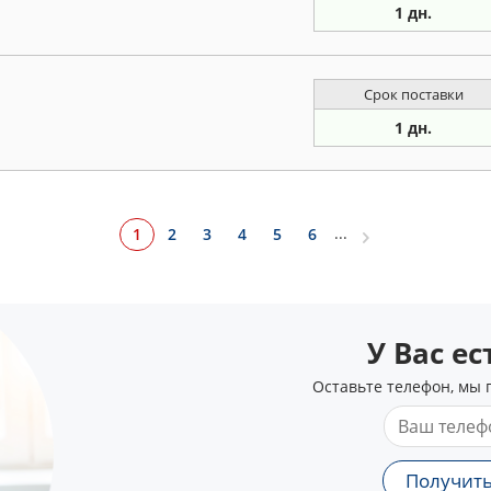
1 дн.
Срок поставки
1 дн.
...
1
2
3
4
5
6
У Вас е
Оставьте телефон, мы 
Получить