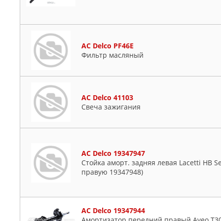
AC Delco PF46E
Фильтр масляный
AC Delco 41103
Свеча зажигания
AC Delco 19347947
Стойка аморт. задняя левая Lacetti HB Se
правую 19347948)
AC Delco 19347944
Амортизатор передний правый Aveo T300 