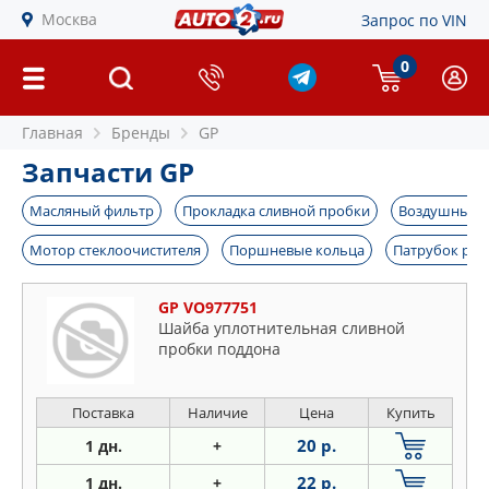
Москва
Запрос по VIN
0
Главная
Бренды
GP
Запчасти GP
Масляный фильтр
Прокладка сливной пробки
Воздушный 
Мотор стеклоочистителя
Поршневые кольца
Патрубок рад
GP VO977751
Шайба уплотнительная сливной
пробки поддона
Поставка
Наличие
Цена
Купить
20 р.
1 дн.
+
22 р.
1 дн.
+