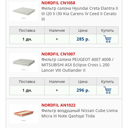
NORDFIL CN1058
Фильтр салона Hyundai Creta Elantra II
III i20 II i30 Kia Carens IV Ceed II Cerato
III
Поставка
Наличие
Цена
Купить
285 р.
1 дн.
+
NORDFIL CN1007
Фильтр салона PEUGEOT 4007 4008 /
MITSUBISHI ASX Eclipse Cross L 200
Lancer VIII Outlander II
Поставка
Наличие
Цена
Купить
296 р.
1 дн.
+
NORDFIL AN1022
Фильтр воздушный Nissan Cube Livina
Micra III Note Qashqai Tiida