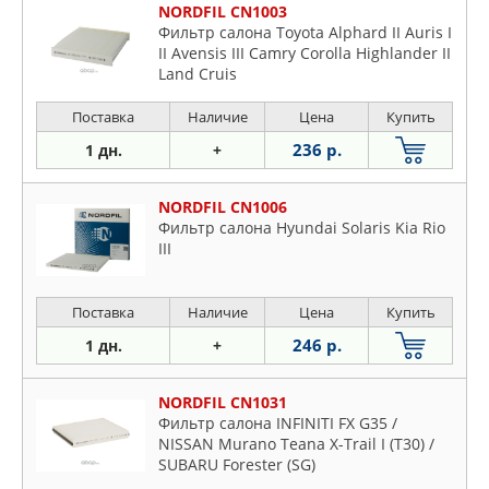
NORDFIL CN1003
Фильтр салона Toyota Alphard II Auris I
II Avensis III Camry Corolla Highlander II
Land Cruis
Поставка
Наличие
Цена
Купить
236 р.
1 дн.
+
NORDFIL CN1006
Фильтр салона Hyundai Solaris Kia Rio
III
Поставка
Наличие
Цена
Купить
246 р.
1 дн.
+
NORDFIL CN1031
Фильтр салона INFINITI FX G35 /
NISSAN Murano Teana X-Trail I (T30) /
SUBARU Forester (SG)