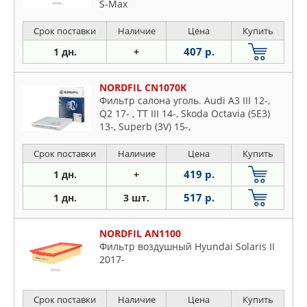
S-Max
Срок поставки
Наличие
Цена
Купить
407 р.
1 дн.
+
NORDFIL CN1070K
Фильтр салона уголь. Audi A3 III 12-,
Q2 17- , TT III 14-, Skoda Octavia (5E3)
13-, Superb (3V) 15-,
Срок поставки
Наличие
Цена
Купить
419 р.
1 дн.
+
517 р.
1 дн.
3 шт.
NORDFIL AN1100
Фильтр воздушный Hyundai Solaris II
2017-
Срок поставки
Наличие
Цена
Купить