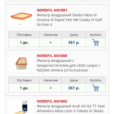
NORDFIL AN1081
Фильтр воздушный Skoda Fabia III
Octavia III Rapid Yeti VW Caddy IV Golf
VII Polo V
Поставка
Наличие
Цена
Купить
361 р.
1 дн.
+
NORDFIL AN1008
Фильтр воздушный с
предочистителем для LADA Largus /
NISSAN Almera (G15) Kubistar
Primastar Terrano I
Поставка
Наличие
Цена
Купить
361 р.
1 дн.
+
NORDFIL AN1065
Фильтр воздушный Audi A3 Q3 TT Seat
Alhambra Altea Leon II Toledo III Skoda