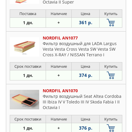
Octavia II Super
Поставка
Наличие
Цена
Купить
361 р.
1 дн.
+
NORDFIL AN1077
Фильтр воздушный для LADA Largus
Vesta Vesta Cross Vesta SW Vesta SW
Cross X-RAY / NISSAN Terrano I
Срок поставки
Наличие
Цена
Купить
374 р.
1 дн.
+
NORDFIL AN1070
Фильтр воздушный Seat Altea Cordoba
III Ibiza IV V Toledo III IV Skoda Fabia I II
Octavia I
Срок поставки
Наличие
Цена
Купить
376 р.
1 дн.
+