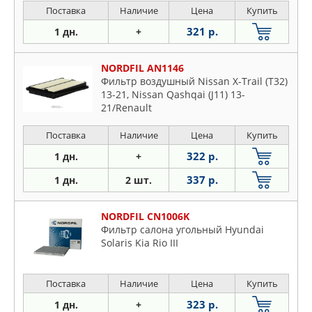
Поставка
Наличие
Цена
Купить
321 р.
1 дн.
+
NORDFIL AN1146
Фильтр воздушный Nissan X-Trail (T32)
13-21, Nissan Qashqai (J11) 13-
21/Renault
Поставка
Наличие
Цена
Купить
322 р.
1 дн.
+
337 р.
1 дн.
2 шт.
NORDFIL CN1006K
Фильтр салона угольный Hyundai
Solaris Kia Rio III
Поставка
Наличие
Цена
Купить
323 р.
1 дн.
+