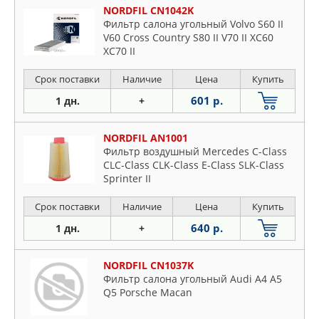
NORDFIL CN1042K
Фильтр салона угольный Volvo S60 II
V60 Cross Country S80 II V70 II XC60
XC70 II
Срок поставки
Наличие
Цена
Купить
601 р.
1 дн.
+
NORDFIL AN1001
Фильтр воздушный Mercedes C-Class
CLC-Class CLK-Class E-Class SLK-Class
Sprinter II
Срок поставки
Наличие
Цена
Купить
640 р.
1 дн.
+
NORDFIL CN1037K
Фильтр салона угольный Audi A4 A5
Q5 Porsche Macan