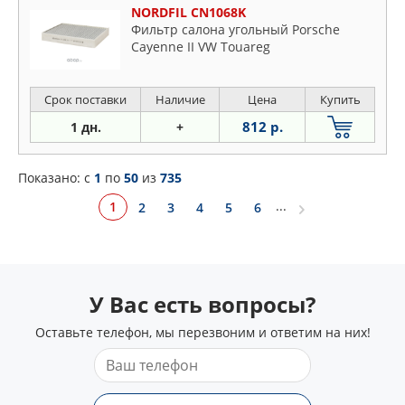
NORDFIL CN1068K
Фильтр салона угольный Porsche
Cayenne II VW Touareg
Срок поставки
Наличие
Цена
Купить
812 р.
1 дн.
+
Показано: c
1
по
50
из
735
...
1
2
3
4
5
6
У Вас есть вопросы?
Оставьте телефон, мы перезвоним и ответим на них!