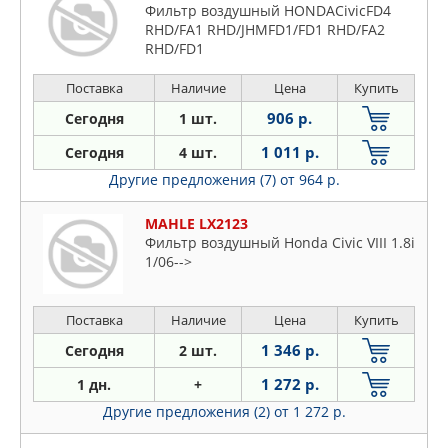
Фильтр воздушный HONDACivicFD4
RHD/FA1 RHD/JHMFD1/FD1 RHD/FA2
RHD/FD1
JPN/MRHFD1/RLHFD1/PADFD1/FN1/FK2
HB(2005-2012)/Civic (USA)FA1(2005-
Поставка
Наличие
Цена
Купить
2011)/Civic CoupeFG1(
906 р.
Сегодня
1 шт.
1 011 р.
Сегодня
4 шт.
Другие предложения (7)
от 964 р.
MAHLE LX2123
Фильтр воздушный Honda Civic VIII 1.8i
1/06-->
Поставка
Наличие
Цена
Купить
1 346 р.
Сегодня
2 шт.
1 272 р.
1 дн.
+
Другие предложения (2)
от 1 272 р.