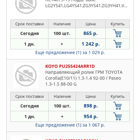
LG2YS41,LG4YS41,ZG3YS41,ZG3YH41,VG3YS41,VG3YH41,SC34,SW2H41,LW4YH41,LW2YS41,LW
Срок поставки
Наличие
Цена
Купить
865 р.
Сегодня
100 шт.
1 242 р.
1 дн.
+
Еще предложение (1)
за 1 029 р.
KOYO PU255424ARR1D
Направляющий ролик ГРМ TOYOTA
Corolla(E10/11) 1.3-1.4 92-00 / Paseo
1.3-1.5 88-00 G
Срок поставки
Наличие
Цена
Купить
898 р.
Сегодня
100 шт.
954 р.
1 дн.
+
Еще предложение (1)
за 1 067 р.