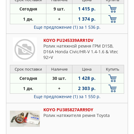
1 415 р.
Сегодня
9 шт.
1 374 р.
1 дн.
+
Еще предложение (1)
за 1 536 р.
KOYO PU245339ARR1DV
Ролик натяжной ремня ГРМ D15B,
D16A Honda Civic/HR-V 1.4-1.6 & Vtec
92>V
Срок поставки
Наличие
Цена
Купить
1 428 р.
Сегодня
30 шт.
2 303 р.
1 дн.
+
Еще предложение (1)
за 1 550 р.
KOYO PU385827ARR9DY
Ролик натяжителя ремня Toyota