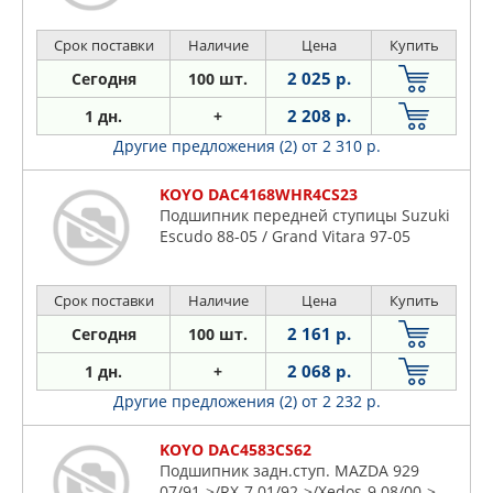
Срок поставки
Наличие
Цена
Купить
2 025 р.
Сегодня
100 шт.
2 208 р.
1 дн.
+
Другие предложения (2)
от 2 310 р.
KOYO DAC4168WHR4CS23
Подшипник передней ступицы Suzuki
Escudo 88-05 / Grand Vitara 97-05
Срок поставки
Наличие
Цена
Купить
2 161 р.
Сегодня
100 шт.
2 068 р.
1 дн.
+
Другие предложения (2)
от 2 232 р.
KOYO DAC4583CS62
Подшипник задн.ступ. MAZDA 929
07/91->/RX-7 01/92->/Xedos-9 08/00->