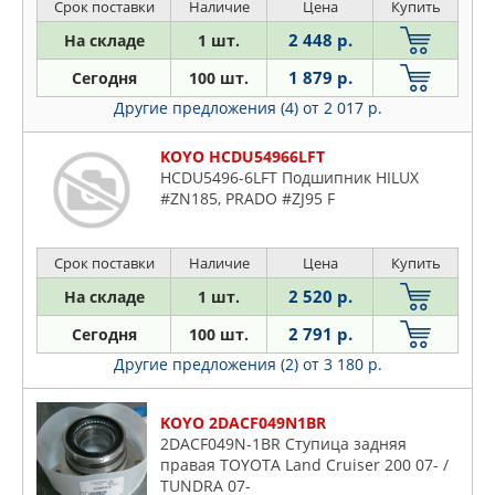
Срок поставки
Наличие
Цена
Купить
2 448 р.
На складе
1 шт.
1 879 р.
Сегодня
100 шт.
Другие предложения (4)
от 2 017 р.
KOYO HCDU54966LFT
HCDU5496-6LFT Подшипник HILUX
#ZN185, PRADO #ZJ95 F
Срок поставки
Наличие
Цена
Купить
2 520 р.
На складе
1 шт.
2 791 р.
Сегодня
100 шт.
Другие предложения (2)
от 3 180 р.
KOYO 2DACF049N1BR
2DACF049N-1BR Ступица задняя
правая TOYOTA Land Cruiser 200 07- /
TUNDRA 07-