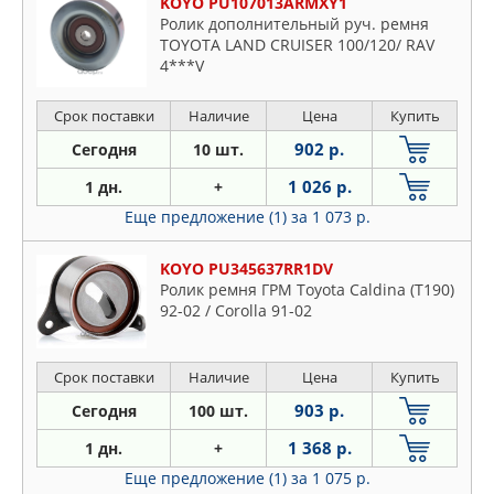
KOYO PU107013ARMXY1
Ролик дополнительный руч. ремня
TOYOTA LAND CRUISER 100/120/ RAV
4***V
Срок поставки
Наличие
Цена
Купить
902 р.
Сегодня
10 шт.
1 026 р.
1 дн.
+
Еще предложение (1)
за 1 073 р.
KOYO PU345637RR1DV
Ролик ремня ГРМ Toyota Caldina (T190)
92-02 / Corolla 91-02
Срок поставки
Наличие
Цена
Купить
903 р.
Сегодня
100 шт.
1 368 р.
1 дн.
+
Еще предложение (1)
за 1 075 р.