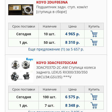
KOYO 2DUF053NA
Подшипник задн. ступ. ком/кт
[ступица в сборе]
Срок поставки
Наличие
Цена
Купить
4 965 р.
Сегодня
10 шт.
8 310 р.
1 дн.
50 шт.
Еще предложение (1)
за 5 657 р.
KOYO 3DACF037D2CAM
3DACF037D-2C-AM Ступица колеса
заднего, LEXUS RX300/330/350
(MCU3#,GSU35) ***V
Срок поставки
Наличие
Цена
Купить
6 575 р.
Сегодня
100 шт.
8 348 р.
1 дн.
7 шт.