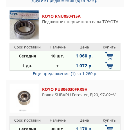
Другие предложения (6)
от 929 р.
KOYO RNU050415A
Подшипник первичного вала TOYOTA
Срок поставки
Наличие
Цена
Купить
1 060 р.
Сегодня
10 шт.
1 072 р.
1 дн.
+
Еще предложение (1)
за 1 260 р.
KOYO PU306030FRR9H
Ролик SUBARU Forester, EJ20, 97-02*V
Срок поставки
Наличие
Цена
Купить
1 170 р.
Сегодня
30 шт.