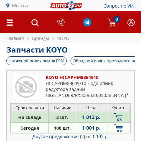
Москва
Запрос по VIN
0
Главная
Бренды
KOYO
Запчасти KOYO
Натяжной ролик ремня ГРМ
Обводной ролик приводного рем
KOYO HICAPHM8864910
HI-CAPHM88649/10 Подшипник
редуктора задний
HIGHLANDER/RX300/330/350/SIENNA J*
35x72x25
Срок поставки
Наличие
Цена
Купить
1 013 р.
На складе
2 шт.
1 001 р.
Сегодня
100 шт.
Другие предложения (2)
от 1 192 р.