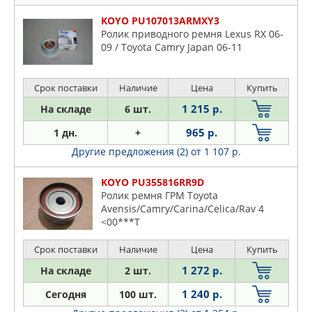
KOYO PU107013ARMXY3
Ролик приводного ремня Lexus RX 06-
09 / Toyota Camry Japan 06-11
Срок поставки
Наличие
Цена
Купить
1 215 р.
На складе
6 шт.
965 р.
1 дн.
+
Другие предложения (2)
от 1 107 р.
KOYO PU355816RR9D
Ролик ремня ГРМ Toyota
Avensis/Camry/Carina/Celica/Rav 4
<00***T
Срок поставки
Наличие
Цена
Купить
1 272 р.
На складе
2 шт.
1 240 р.
Сегодня
100 шт.