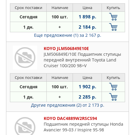
Срок поставки
Наличие
Цена
Купить
1 898 р.
Сегодня
100 шт.
2 184 р.
1 дн.
+
Еще предложение (1)
за 2 167 р.
KOYO JLM506849E10E
JLM506849E/10E Подшипник ступицы
передней внутренний Toyota Land
Cruiser 100/200 98>V
Срок поставки
Наличие
Цена
Купить
1 902 р.
Сегодня
100 шт.
2 285 р.
1 дн.
+
Другие предложения (2)
от 2 173 р.
KOYO DAC4889W2RSCS94
Подшипник передней ступицы Honda
Avancier 99-03 / Inspire 95-98