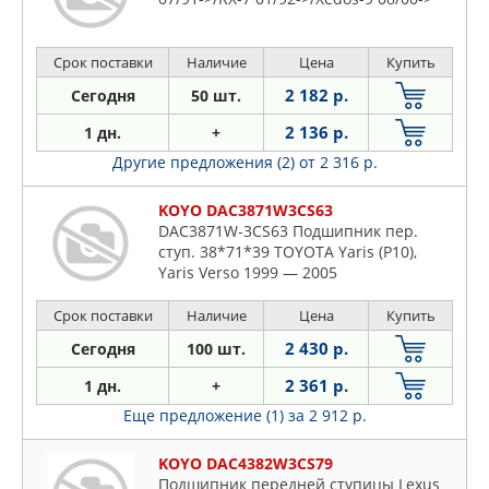
Срок поставки
Наличие
Цена
Купить
2 182 р.
Сегодня
50 шт.
2 136 р.
1 дн.
+
Другие предложения (2)
от 2 316 р.
KOYO DAC3871W3CS63
DAC3871W-3CS63 Подшипник пер.
ступ. 38*71*39 TOYOTA Yaris (P10),
Yaris Verso 1999 — 2005
Срок поставки
Наличие
Цена
Купить
2 430 р.
Сегодня
100 шт.
2 361 р.
1 дн.
+
Еще предложение (1)
за 2 912 р.
KOYO DAC4382W3CS79
Подшипник передней ступицы Lexus