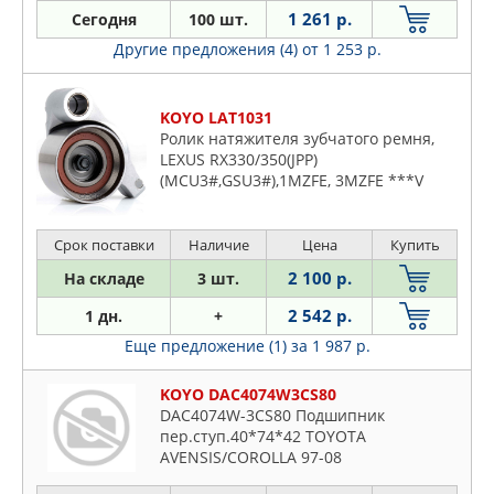
1 261 р.
Сегодня
100 шт.
Другие предложения (4)
от 1 253 р.
KOYO LAT1031
Ролик натяжителя зубчатого ремня,
LEXUS RX330/350(JPP)
(MCU3#,GSU3#),1MZFE, 3MZFE ***V
Срок поставки
Наличие
Цена
Купить
2 100 р.
На складе
3 шт.
2 542 р.
1 дн.
+
Еще предложение (1)
за 1 987 р.
KOYO DAC4074W3CS80
DAC4074W-3CS80 Подшипник
пер.ступ.40*74*42 TOYOTA
AVENSIS/COROLLA 97-08