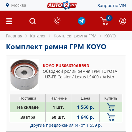
Москва
Запрос по VIN
0
Главная
Каталог
Комплект ремня ГРМ
KOYO
Комплект ремня ГРМ KOYO
KOYO PU306630ARR9D
Обводной ролик ремня ГРМ TOYOTA
1UZ-FE Celsior / Lexus LS400 / Aristo
Поставка
Наличие
Цена
Купить
1 560 р.
На складе
1 шт.
1 646 р.
Завтра
50 шт.
Другие предложения (4)
от 1 559 р.