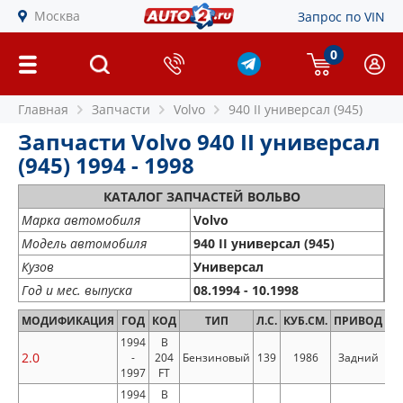
Москва
Запрос по VIN
0
Главная
Запчасти
Volvo
940 II универсал (945)
Запчасти Volvo 940 II универсал
(945) 1994 - 1998
КАТАЛОГ ЗАПЧАСТЕЙ ВОЛЬВО
Марка автомобиля
Volvo
Модель автомобиля
940 II универсал (945)
Кузов
Универсал
Год и мес. выпуска
08.1994 - 10.1998
МОДИФИКАЦИЯ
ГОД
КОД
ТИП
Л.С.
КУБ.СМ.
ПРИВОД
1994
B
2.0
-
204
Бензиновый
139
1986
Задний
1997
FT
1994
B