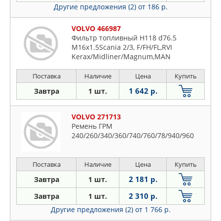
Другие предложения (2)
от 186 р.
VOLVO 466987
Фильтр топливный H118 d76.5
M16x1.5Scania 2/3, F/FH/FL,RVI
Kerax/Midliner/Magnum,MAN
Поставка
Наличие
Цена
Купить
1 642 р.
Завтра
1 шт.
VOLVO 271713
Ремень ГРМ
240/260/340/360/740/760/78/940/960
Поставка
Наличие
Цена
Купить
2 181 р.
Завтра
1 шт.
2 310 р.
Завтра
1 шт.
Другие предложения (2)
от 1 766 р.