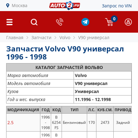
Москва
Запрос по VIN
0
Главная
Запчасти
Volvo
V90 универсал
Запчасти Volvo V90 универсал
1996 - 1998
КАТАЛОГ ЗАПЧАСТЕЙ ВОЛЬВО
Марка автомобиля
Volvo
Модель автомобиля
V90 универсал
Кузов
Универсал
Год и мес. выпуска
11.1996 - 12.1998
МОДИФИКАЦИЯ
ГОД
КОД
ТИП
Л.С.
КУБ.СМ.
ПРИВОД
1996
B
2.5
-
6254
Бензиновый
170
2473
Задний
1998
FS
1996
B