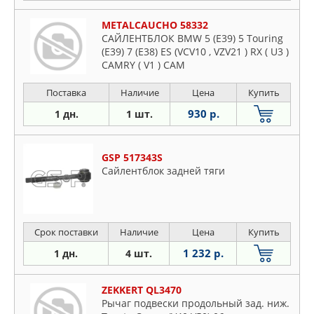
METALCAUCHO 58332
САЙЛЕНТБЛОК BMW 5 (E39) 5 Touring
(E39) 7 (E38) ES (VCV10 , VZV21 ) RX ( U3 )
CAMRY ( V1 ) CAM
Поставка
Наличие
Цена
Купить
930 р.
1 дн.
1 шт.
GSP 517343S
Сайлентблок задней тяги
Срок поставки
Наличие
Цена
Купить
1 232 р.
1 дн.
4 шт.
ZEKKERT QL3470
Рычаг подвески продольный зад. ниж.