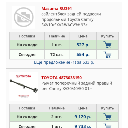
Masuma RU391
сайлентблок задней подвески
продольный Toyota Camry
SXV10/SXV2#/ACV3# 93>
Поставка
Наличие
Цена
Купить
527 р.
На складе
1 шт.
554 р.
Сегодня
72 шт.
Еще предложение (1)
за 533 р.
TOYOTA 4873033150
Рычаг поперечный задний правый
рег Camry XV30/40/50 01>
Поставка
Наличие
Цена
Купить
9 120 р.
На складе
2 шт.
9 733 р.
Сегодня
1 шт.