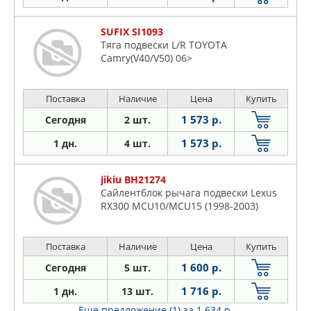
SUFIX SI1093
Тяга подвески L/R TOYOTA
Camry(V40/V50) 06>
Поставка
Наличие
Цена
Купить
1 573 р.
Сегодня
2 шт.
1 573 р.
1 дн.
4 шт.
jikiu BH21274
Сайлентблок рычага подвески Lexus
RX300 MCU10/MCU15 (1998-2003)
Поставка
Наличие
Цена
Купить
1 600 р.
Сегодня
5 шт.
1 716 р.
1 дн.
13 шт.
Еще предложение (1)
за 1 634 р.