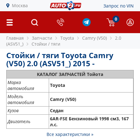
Москва
Запрос по VIN
0
Главная
Запчасти
Toyota
Camry (V50)
2.0
(ASV51_)
Стойки / тяги
Стойки / тяги Toyota Camry
(V50) 2.0 (ASV51_) 2015 -
КАТАЛОГ ЗАПЧАСТЕЙ Тойота
Марка
Toyota
автомобиля
Модель
Camry (V50)
автомобиля
Кузов
Седан
6AR-FSE Бензиновый 1998 см3, 167
Двигатель
л.с.
Все характеристики »