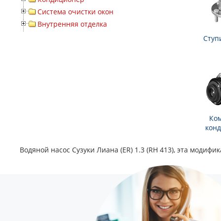
Система очистки окон
Внутренняя отделка
Ступ
Ко
кон
Водяной насос Сузуки Лиана (ER) 1.3 (RH 413), эта модиф