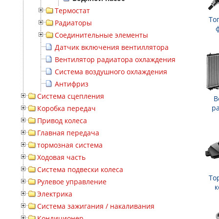
Термостат
То
Радиаторы
Соединительные элементы
Датчик включения вентиллятора
Вентилятор радиатора охлаждения
Система воздушного охлаждения
Антифриз
Система сцепления
В
р
Коробка передач
Привод колеса
Главная передача
тормозная система
Ходовая часть
Система подвески колеса
То
Рулевое управление
к
Электрика
Система зажигания / накаливания
Кондиционер