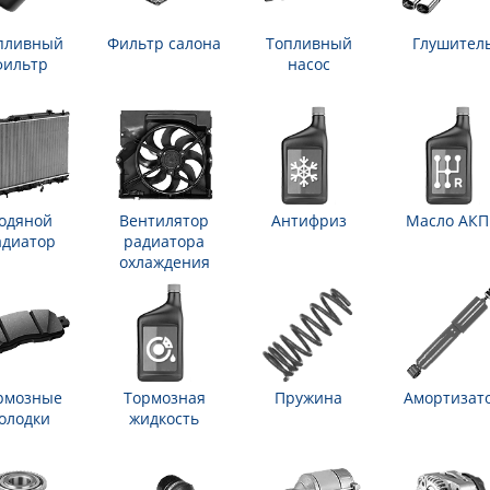
пливный
Фильтр салона
Топливный
Глушител
фильтр
насос
одяной
Вентилятор
Антифриз
Масло АК
адиатор
радиатора
охлаждения
рмозные
Тормозная
Пружина
Амортизат
олодки
жидкость