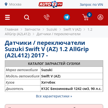
Москва
Запрос по VIN
0
Главная
Запчасти
Suzuki
Swift V (AZ)
1.2
AllGrip (A2L412)
Датчики / переключатели
Датчики / переключатели
Suzuki Swift V (AZ) 1.2 AllGrip
(A2L412) 2017 -
КАТАЛОГ ЗАПЧАСТЕЙ СУЗУКИ
Марка автомобиля
Suzuki
Модель автомобиля
Swift V (AZ)
Кузов
Хэтчбек
Двигатель
K12C Бензиновый 1242 см3, 90 л.с.
Все характеристики »