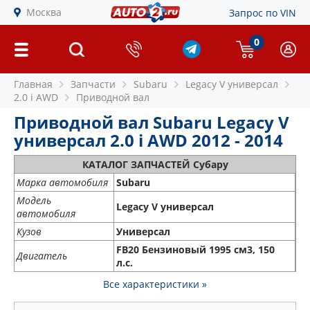
Москва
Запрос по VIN
0
Главная
Запчасти
Subaru
Legacy V универсал
2.0 i AWD
Приводной вал
Приводной вал Subaru Legacy V
универсал 2.0 i AWD 2012 - 2014
КАТАЛОГ ЗАПЧАСТЕЙ Субару
Марка автомобиля
Subaru
Модель
Legacy V универсал
автомобиля
Кузов
Универсал
FB20 Бензиновый 1995 см3, 150
Двигатель
л.с.
Все характеристики »