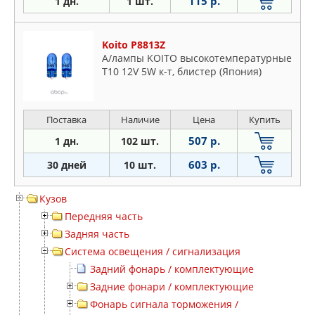
115 р.
1 дн.
1 шт.
Koito P8813Z
А/лампы KOITO высокотемпературные
T10 12V 5W к-т, блистер (Япония)
Поставка
Наличие
Цена
Купить
507 р.
1 дн.
102 шт.
603 р.
30 дней
10 шт.
Кузов
Передняя часть
Задняя часть
Система освещения / сигнализация
Задний фонарь / комплектующие
Задние фонари / комплектующие
Фонарь сигнала торможения /