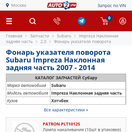
Москва
Запрос по VIN
0
Главная
Запчасти
Subaru
Impreza Наклонная
задняя часть
2.0
Фонарь указателя поворота
Фонарь указателя поворота
Subaru Impreza Наклонная
задняя часть 2007 - 2014
КАТАЛОГ ЗАПЧАСТЕЙ Субару
Марка автомобиля
Subaru
Модель автомобиля
Impreza Наклонная задняя часть
Кузов
Хэтчбек
Все характеристики »
PATRON PLT10125
Лампа накаливания (10шт в упаковке)