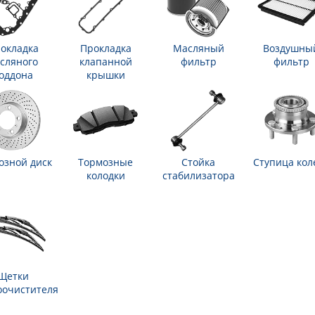
окладка
Прокладка
Масляный
Воздушны
сляного
клапанной
фильтр
фильтр
оддона
крышки
озной диск
Тормозные
Стойка
Ступица кол
колодки
стабилизатора
Щетки
оочистителя