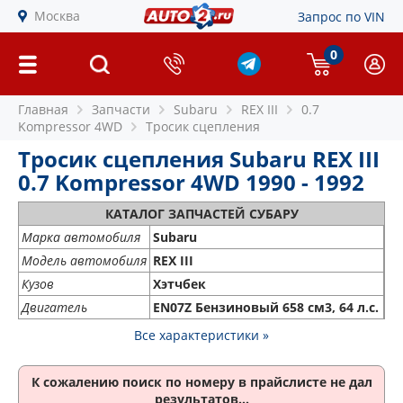
Москва
Запрос по VIN
0
Главная
Запчасти
Subaru
REX III
0.7
Kompressor 4WD
Тросик сцепления
Тросик сцепления Subaru REX III
0.7 Kompressor 4WD 1990 - 1992
КАТАЛОГ ЗАПЧАСТЕЙ СУБАРУ
Марка автомобиля
Subaru
Модель автомобиля
REX III
Кузов
Хэтчбек
Двигатель
EN07Z Бензиновый 658 см3, 64 л.с.
Все характеристики »
К сожалению поиск по номеру
в прайслисте не дал
результатов...