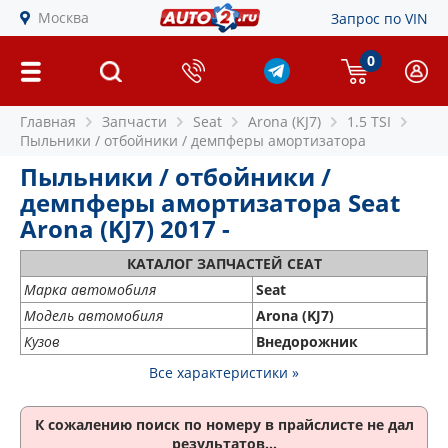
Москва
Запрос по VIN
0
Главная
Запчасти
Seat
Arona (KJ7)
1.5 TSI
Пыльники / отбойники / демпферы амортизатора
Пыльники / отбойники /
демпферы амортизатора Seat
Arona (KJ7) 2017 -
КАТАЛОГ ЗАПЧАСТЕЙ СЕАТ
Марка автомобиля
Seat
Модель автомобиля
Arona (KJ7)
Кузов
Внедорожник
Все характеристики »
К сожалению поиск по номеру
в прайслисте не дал
результатов...