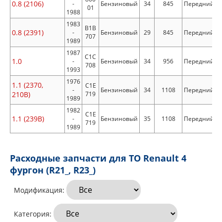
0.8 (2106)
-
Бензиновый
34
845
Передний
01
1988
1983
B1B
0.8 (2391)
-
Бензиновый
29
845
Передний
707
1989
1987
C1C
1.0
-
Бензиновый
34
956
Передний
708
1993
1976
1.1 (2370,
C1E
-
Бензиновый
34
1108
Передний
210B)
719
1989
1982
C1E
1.1 (239B)
-
Бензиновый
35
1108
Передний
719
1989
Расходные запчасти для ТО Renault 4
фургон (R21_, R23_)
Модификация:
Категория: