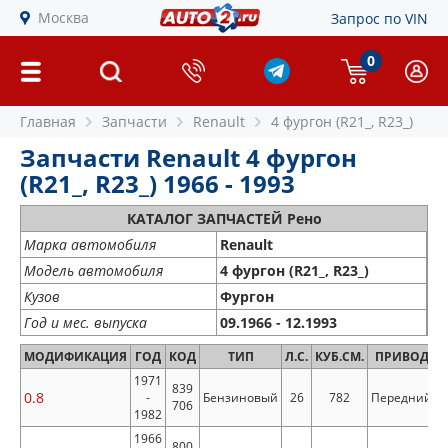
Москва
Запрос по VIN
0
Главная
Запчасти
Renault
4 фургон (R21_, R23_)
Запчасти Renault 4 фургон
(R21_, R23_) 1966 - 1993
КАТАЛОГ ЗАПЧАСТЕЙ Рено
Марка автомобиля
Renault
Модель автомобиля
4 фургон (R21_, R23_)
Кузов
Фургон
Год и мес. выпуска
09.1966 - 12.1993
МОДИФИКАЦИЯ
ГОД
КОД
ТИП
Л.С.
КУБ.СМ.
ПРИВОД
1971
839
0.8
-
Бензиновый
26
782
Передний
706
1982
1966
800