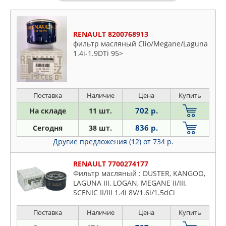
RENAULT 8200768913
фильтр масляный Clio/Megane/Laguna
1.4i-1.9DTi 95>
Поставка
Наличие
Цена
Купить
702 р.
На складе
11 шт.
836 р.
Сегодня
38 шт.
Другие предложения (12)
от 734 р.
RENAULT 7700274177
Фильтр масляный : DUSTER, KANGOO,
LAGUNA III, LOGAN, MEGANE II/III,
SCENIC II/III 1.4i 8V/1.6i/1.5dCi
(K7J/K7M/K4M/K9K) 03-
Поставка
Наличие
Цена
Купить