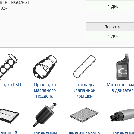
BERLINGO/PGT
1 дн.
 92-
Поставка
1 дн.
ладка ГБЦ
Прокладка
Прокладка
Моторное ма
масляного
клапанной
в двигател
поддона
крышки
здушный
Топливный
Фильтр салона
Топливны