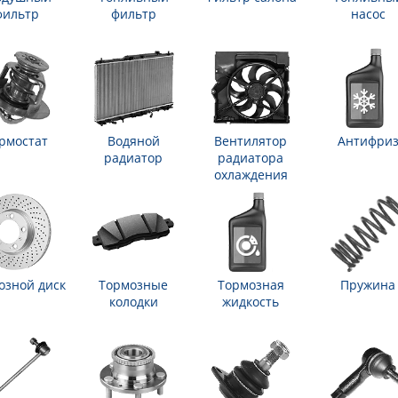
фильтр
фильтр
насос
рмостат
Водяной
Вентилятор
Антифри
радиатор
радиатора
охлаждения
озной диск
Тормозные
Тормозная
Пружина
колодки
жидкость