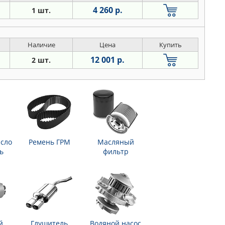
4 260 р.
1 шт.
Наличие
Цена
Купить
12 001 р.
2 шт.
сло
Ремень ГРМ
Масляный
ь
фильтр
й
Глушитель
Водяной насос