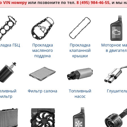
о VIN номеру
или позвоните по тел.
8 (495) 984-46-55
, и мы 
ладка ГБЦ
Прокладка
Прокладка
Моторное ма
масляного
клапанной
в двигател
поддона
крышки
пливный
Фильтр салона
Топливный
Глушител
фильтр
насос