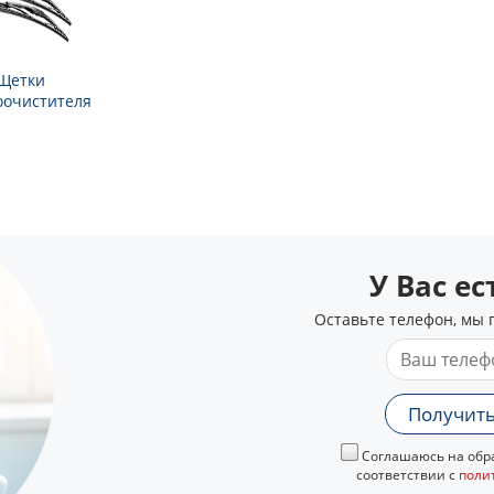
Щетки
оочистителя
У Вас е
Оставьте телефон, мы 
Получить
Соглашаюсь на обра
соответствии с
поли