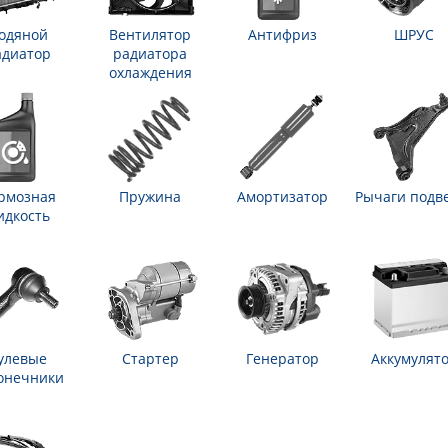
одяной
Вентилятор
Антифриз
ШРУС
адиатор
радиатора
охлаждения
рмозная
Пружина
Амортизатор
Рычаги подв
идкость
улевые
Стартер
Генератор
Аккумулят
онечники