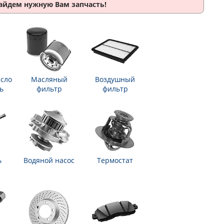
найдем нужную Вам запчасть!
сло
Масляный
Воздушный
ь
фильтр
фильтр
ь
Водяной насос
Термостат