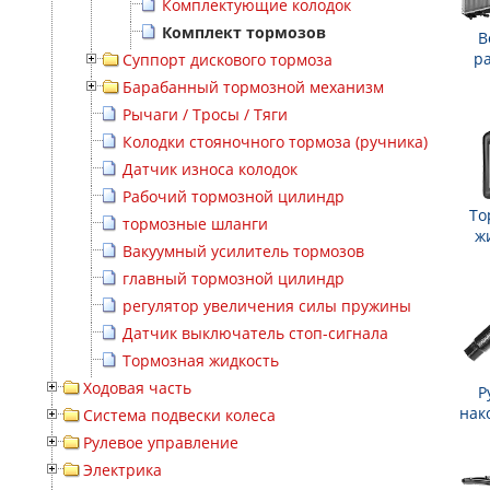
Комплектующие колодок
Комплект тормозов
В
р
Суппорт дискового тормоза
Барабанный тормозной механизм
Рычаги / Тросы / Тяги
Колодки стояночного тормоза (ручника)
Датчик износа колодок
Рабочий тормозной цилиндр
То
тормозные шланги
ж
Вакуумный усилитель тормозов
главный тормозной цилиндр
регулятор увеличения силы пружины
Датчик выключатель стоп-сигнала
Тормозная жидкость
Ходовая часть
Р
нак
Система подвески колеса
Рулевое управление
Электрика