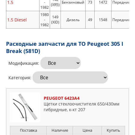
1.5
-
Бензиновый
73
1472
Передний
(XR5)
1982
1980
149
1.5 Diesel
-
Дизель
49
1548
Передний
(XID)
1982
Расходные запчасти для ТО Peugeot 305 I
Break (581D)
Модификация:
Категория:
PEUGEOT 6423A4
Щетки стеклоочистителя 650/430мм
гибридные, к-кт 207
Поставка
Наличие
Цена
Купить