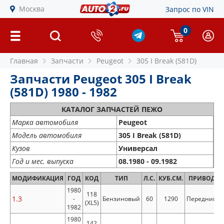
Москва
Запрос по VIN
0
Главная
Запчасти
Peugeot
305 I Break (581D)
Запчасти Peugeot 305 I Break
(581D) 1980 - 1982
КАТАЛОГ ЗАПЧАСТЕЙ ПЕЖО
Марка автомобиля
Peugeot
Модель автомобиля
305 I Break (581D)
Кузов
Универсал
Год и мес. выпуска
08.1980 - 09.1982
МОДИФИКАЦИЯ
ГОД
КОД
ТИП
Л.С.
КУБ.СМ.
ПРИВОД
1980
118
1.3
-
Бензиновый
60
1290
Передний
(XL5)
1982
1980
142