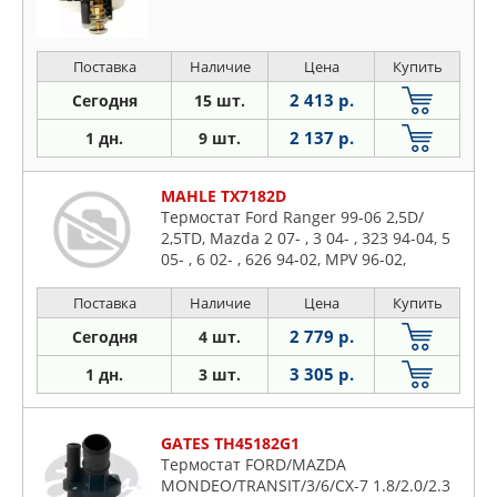
Поставка
Наличие
Цена
Купить
2 413 р.
Сегодня
15 шт.
2 137 р.
1 дн.
9 шт.
MAHLE TX7182D
Термостат Ford Ranger 99-06 2,5D/
2,5TD, Mazda 2 07- , 3 04- , 323 94-04, 5
05- , 6 02- , 626 94-02, MPV 96-02,
Premacy 94-05, Suzuki Grand Vitara 98-
Поставка
Наличие
Цена
Купить
2 779 р.
Сегодня
4 шт.
3 305 р.
1 дн.
3 шт.
GATES TH45182G1
Термостат FORD/MAZDA
MONDEO/TRANSIT/3/6/CX-7 1.8/2.0/2.3