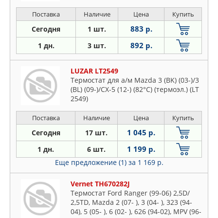
Поставка
Наличие
Цена
Купить
883 р.
Сегодня
1 шт.
892 р.
1 дн.
3 шт.
LUZAR LT2549
Термостат для а/м Mazda 3 (BK) (03-)/3
(BL) (09-)/CX-5 (12-) (82°С) (термоэл.) (LT
2549)
Поставка
Наличие
Цена
Купить
1 045 р.
Сегодня
17 шт.
1 199 р.
1 дн.
6 шт.
Еще предложение (1)
за 1 169 р.
Vernet TH670282J
Термостат Ford Ranger (99-06) 2,5D/
2,5TD, Mazda 2 (07- ), 3 (04- ), 323 (94-
04), 5 (05- ), 6 (02- ), 626 (94-02), MPV (96-