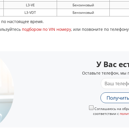
L3-VE
Бензиновый
L3-VDT
Бензиновый
6 по настоящее время.
ользуйтесь
подбором по VIN номеру
, или позвоните по телефон
У Вас е
Оставьте телефон, мы 
Получить
Соглашаюсь на обра
соответствии с
поли