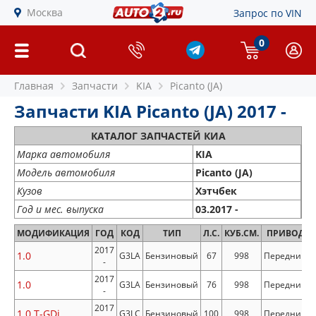
Москва
Запрос по VIN
0
Главная
Запчасти
KIA
Picanto (JA)
Запчасти KIA Picanto (JA) 2017 -
КАТАЛОГ ЗАПЧАСТЕЙ КИА
Марка автомобиля
KIA
Модель автомобиля
Picanto (JA)
Кузов
Хэтчбек
Год и мес. выпуска
03.2017 -
МОДИФИКАЦИЯ
ГОД
КОД
ТИП
Л.С.
КУБ.СМ.
ПРИВОД
2017
1.0
G3LA
Бензиновый
67
998
Передний
-
2017
1.0
G3LA
Бензиновый
76
998
Передний
-
2017
1.0 T-GDi
G3LC
Бензиновый
100
998
Передний