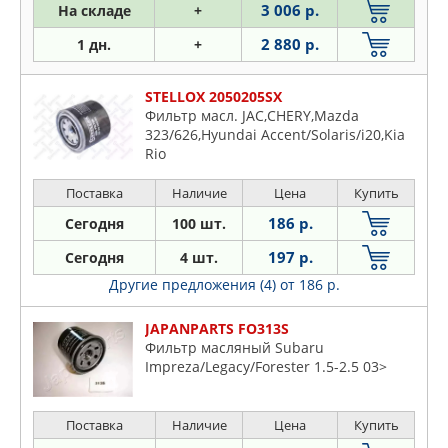
3 006 р.
На складе
+
2 880 р.
1 дн.
+
STELLOX 2050205SX
Фильтр масл. JAC,CHERY,Mazda
323/626,Hyundai Accent/Solaris/i20,Kia
Rio
Поставка
Наличие
Цена
Купить
186 р.
Сегодня
100 шт.
197 р.
Сегодня
4 шт.
Другие предложения (4)
от 186 р.
JAPANPARTS FO313S
Фильтр масляный Subaru
Impreza/Legacy/Forester 1.5-2.5 03>
Поставка
Наличие
Цена
Купить