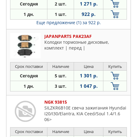
1 271 р.
Сегодня
2 шт.
922 р.
1 дн.
1 шт.
Еще предложение (1)
за 922 р.
JAPANPARTS PAK23AF
Колодки тормозные дисковые,
комплект | перед |
Срок поставки
Наличие
Цена
Купить
1 301 р.
Сегодня
5 шт.
1 047 р.
1 дн.
3 шт.
NGK 93815
SILZKR6B10E свеча зажигания Hyundai
I20/I30/Elantra, KIA Ceed/Soul 1.4/1.6
06>
Срок поставки
Наличие
Цена
Купить