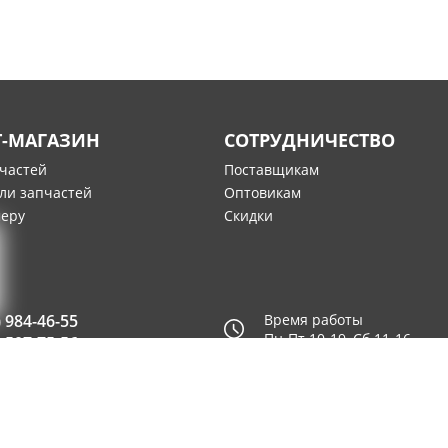
Т-МАГАЗИН
СОТРУДНИЧЕСТВО
пчастей
Поставщикам
ли запчастей
Оптовикам
меру
Скидки
) 984-46-55
Время работы
Пн-Пт 10-19, Сб 11-16
) 507-75-56
© 2003—2026
AUTO2.RU™ интернет магазин запчастей для и