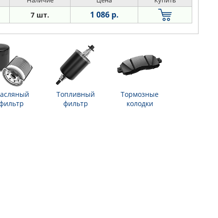
Наличие
Цена
Купить
1 086 р.
7 шт.
асляный
Топливный
Тормозные
фильтр
фильтр
колодки