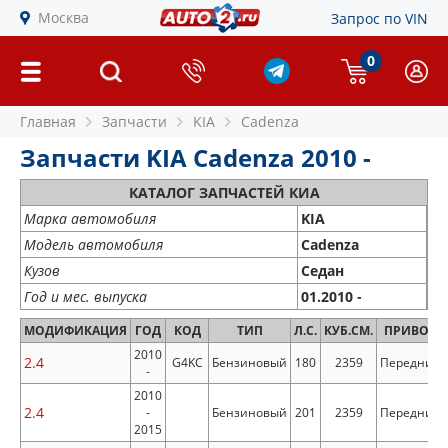
Москва
Запрос по VIN
0
Главная
Запчасти
KIA
Cadenza
Запчасти KIA Cadenza 2010 -
КАТАЛОГ ЗАПЧАСТЕЙ КИА
Марка автомобиля
KIA
Модель автомобиля
Cadenza
Кузов
Седан
Год и мес. выпуска
01.2010 -
МОДИФИКАЦИЯ
ГОД
КОД
ТИП
Л.С.
КУБ.СМ.
ПРИВОД
2010
2.4
G4KC
Бензиновый
180
2359
Передний
-
2010
2.4
-
Бензиновый
201
2359
Передний
2015