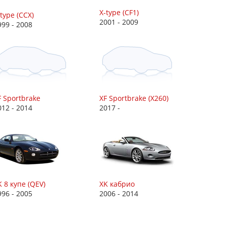
X-type (CF1)
type (CCX)
2001 - 2009
999 - 2008
F Sportbrake
XF Sportbrake (X260)
012 - 2014
2017 -
K 8 купе (QEV)
XK кабрио
996 - 2005
2006 - 2014