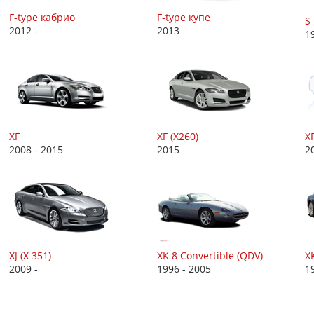
F-type кабрио
F-type купе
S-
2012 -
2013 -
1
XF
XF (X260)
X
2008 - 2015
2015 -
2
XJ (X 351)
XK 8 Convertible (QDV)
X
2009 -
1996 - 2005
1