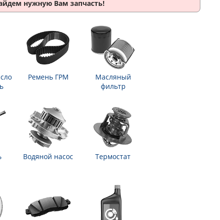
найдем нужную Вам запчасть!
сло
Ремень ГРМ
Масляный
ь
фильтр
ь
Водяной насос
Термостат