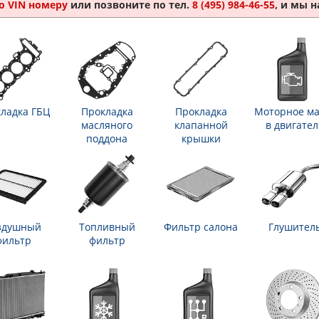
о VIN номеру
или позвоните по тел.
8 (495) 984-46-55
, и мы 
ладка ГБЦ
Прокладка
Прокладка
Моторное ма
масляного
клапанной
в двигател
поддона
крышки
здушный
Топливный
Фильтр салона
Глушител
фильтр
фильтр