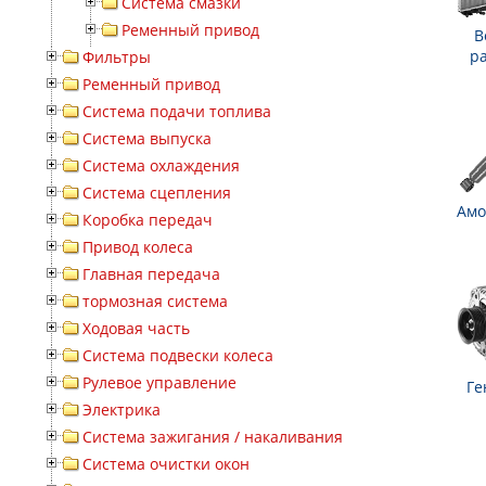
Система смазки
Ременный привод
В
р
Фильтры
Ременный привод
Система подачи топлива
Система выпуска
Система охлаждения
Система сцепления
Амо
Коробка передач
Привод колеса
Главная передача
тормозная система
Ходовая часть
Система подвески колеса
Рулевое управление
Ге
Электрика
Система зажигания / накаливания
Система очистки окон