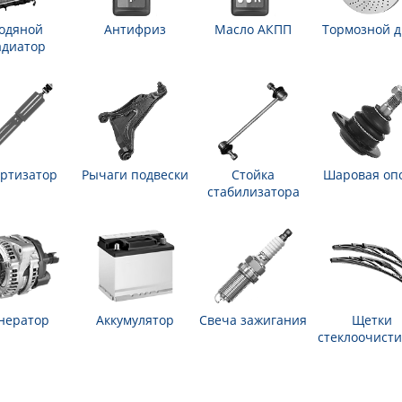
одяной
Антифриз
Масло АКПП
Тормозной д
адиатор
ртизатор
Рычаги подвески
Стойка
Шаровая оп
стабилизатора
нератор
Аккумулятор
Свеча зажигания
Щетки
стеклоочисти