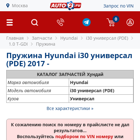
Москва
Запрос по VIN
0
Главная
Запчасти
Hyundai
i30 универсал (PDE)
1.0 T-GDI
Пружина
Пружина Hyundai i30 универсал
(PDE) 2017 -
КАТАЛОГ ЗАПЧАСТЕЙ Хундай
Марка автомобиля
Hyundai
Модель автомобиля
i30 универсал (PDE)
Кузов
Универсал
Все характеристики »
К сожалению поиск по номеру
в прайслисте не дал
результатов...
Воспользуйтесь
подбором по VIN номеру
или