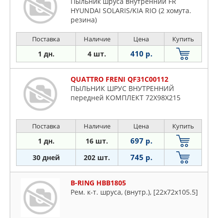
Пыльник шруса внутренний FR
HYUNDAI SOLARIS/KIA RIO (2 хомута.
резина)
Поставка
Наличие
Цена
Купить
410 р.
1 дн.
4 шт.
QUATTRO FRENI QF31C00112
ПЫЛЬНИК ШРУС ВНУТРЕННИЙ
передней КОМПЛЕКТ 72X98X215
Поставка
Наличие
Цена
Купить
697 р.
1 дн.
16 шт.
745 р.
30 дней
202 шт.
B-RING HBB1805
Рем. к-т. шруса, (внутр.), [22x72x105.5]