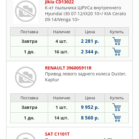
jikiu CD13022
К-кт пыльника ШРУСа внутреннего
Hyundai i30 07-12/iX20 10>/ KIA Cerato
09-14/Venga 10>
Поставка
Наличие
Цена
Купить
2 281 р.
Завтра
4 шт.
2 344 р.
1 дн.
16 шт.
RENAULT 396005911R
Привод левого заднего колеса Duster,
Kaptur
Поставка
Наличие
Цена
Купить
9 952 р.
Завтра
1 шт.
8 560 р.
1 дн.
14 шт.
SAT C1101T