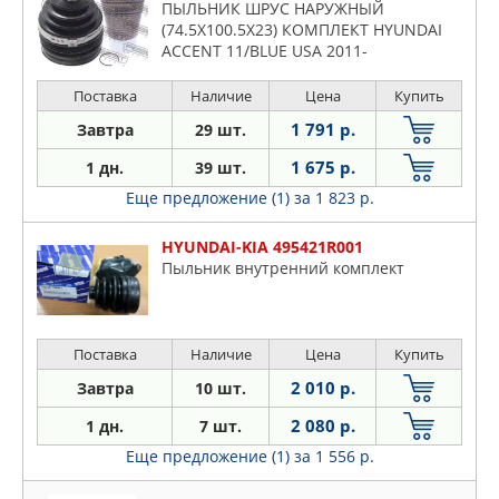
ПЫЛЬНИК ШРУС НАРУЖНЫЙ
(74.5X100.5X23) КОМПЛЕКТ HYUNDAI
ACCENT 11/BLUE USA 2011-
Поставка
Наличие
Цена
Купить
1 791 р.
Завтра
29 шт.
1 675 р.
1 дн.
39 шт.
Еще предложение (1)
за 1 823 р.
HYUNDAI-KIA 495421R001
Пыльник внyтpeнний кoмплeкт
Поставка
Наличие
Цена
Купить
2 010 р.
Завтра
10 шт.
2 080 р.
1 дн.
7 шт.
Еще предложение (1)
за 1 556 р.