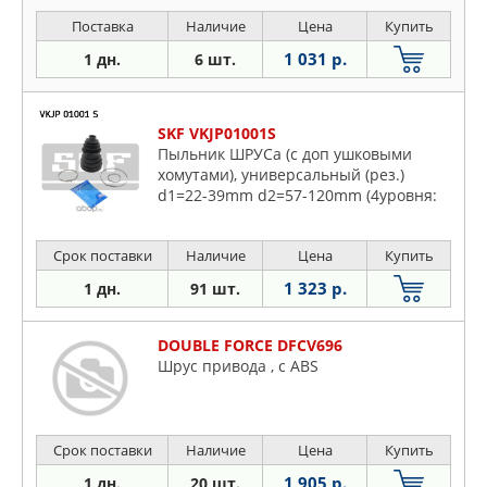
Поставка
Наличие
Цена
Купить
1 031 р.
1 дн.
6 шт.
SKF VKJP01001S
Пыльник ШРУСа (с доп ушковыми
хомутами), универсальный (рез.)
d1=22-39mm d2=57-120mm (4уровня:
57-90,91-100,101-110,111-120mm), 2
ушковых+2 станд. хомута+смазка к к-
Срок поставки
Наличие
Цена
Купить
те
1 323 р.
1 дн.
91 шт.
DOUBLE FORCE DFCV696
Шрус привода , с ABS
Срок поставки
Наличие
Цена
Купить
1 905 р.
1 дн.
20 шт.