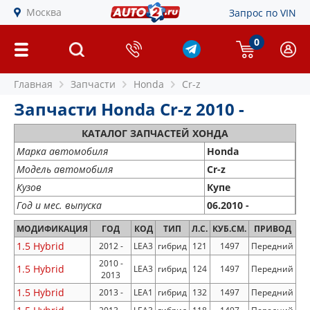
Москва
Запрос по VIN
0
Главная
Запчасти
Honda
Cr-z
Запчасти Honda Cr-z 2010 -
КАТАЛОГ ЗАПЧАСТЕЙ ХОНДА
Марка автомобиля
Honda
Модель автомобиля
Cr-z
Кузов
Купе
Год и мес. выпуска
06.2010 -
МОДИФИКАЦИЯ
ГОД
КОД
ТИП
Л.С.
КУБ.СМ.
ПРИВОД
1.5 Hybrid
2012 -
LEA3
гибрид
121
1497
Передний
2010 -
1.5 Hybrid
LEA3
гибрид
124
1497
Передний
2013
1.5 Hybrid
2013 -
LEA1
гибрид
132
1497
Передний