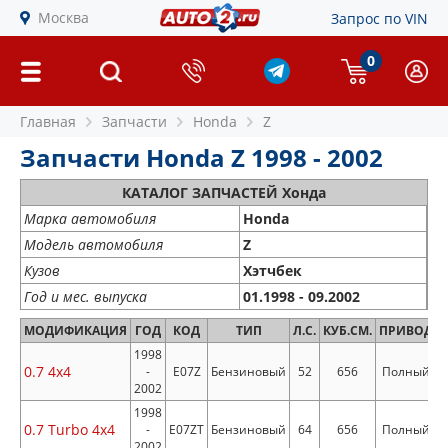
Москва
Запрос по VIN
0
Главная
Запчасти
Honda
Z
Запчасти Honda Z 1998 - 2002
КАТАЛОГ ЗАПЧАСТЕЙ Хонда
Марка автомобиля
Honda
Модель автомобиля
Z
Кузов
Хэтчбек
Год и мес. выпуска
01.1998 - 09.2002
МОДИФИКАЦИЯ
ГОД
КОД
ТИП
Л.С.
КУБ.СМ.
ПРИВОД
1998
0.7 4x4
-
E07Z
Бензиновый
52
656
Полный
2002
1998
0.7 Turbo 4x4
-
E07ZT
Бензиновый
64
656
Полный
2002