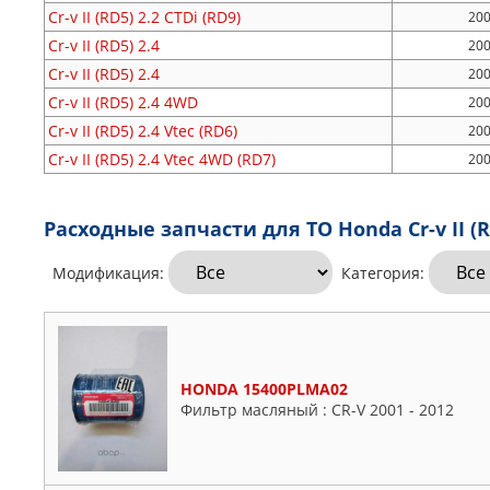
Cr-v II (RD5)
2.2 CTDi (RD9)
200
Cr-v II (RD5)
2.4
200
Cr-v II (RD5)
2.4
200
Cr-v II (RD5)
2.4 4WD
200
Cr-v II (RD5)
2.4 Vtec (RD6)
200
Cr-v II (RD5)
2.4 Vtec 4WD (RD7)
200
Расходные запчасти для ТО Honda Cr-v II (R
Модификация:
Категория:
HONDA 15400PLMA02
Фильтр масляный : CR-V 2001 - 2012