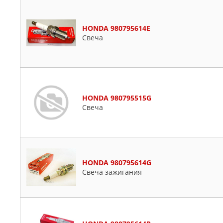
HONDA 980795614E
Свеча
HONDA 980795515G
Свеча
HONDA 980795614G
Свеча зажигания