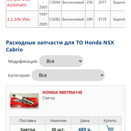
-
C30A4
Бензиновый
256
2977
Задний
Automatic
2005
1997
3.2 24V Vtec
-
C32B2
Бензиновый
280
3179
Задний
2005
Расходные запчасти для ТО Honda NSX
Cabrio
Модификация:
Категория:
HONDA 980795614E
Свеча
Поставка
Наличие
Цена
Купить
489 р.
Завтра
30 шт.