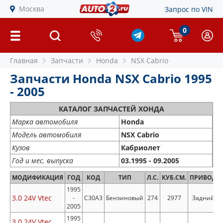
Москва
Запрос по VIN
0
Главная
Запчасти
Honda
NSX Cabrio
Запчасти Honda NSX Cabrio 1995
- 2005
КАТАЛОГ ЗАПЧАСТЕЙ ХОНДА
Марка автомобиля
Honda
Модель автомобиля
NSX Cabrio
Кузов
Кабриолет
Год и мес. выпуска
03.1995 - 09.2005
МОДИФИКАЦИЯ
ГОД
КОД
ТИП
Л.С.
КУБ.СМ.
ПРИВОД
1995
3.0 24V Vtec
-
C30A3
Бензиновый
274
2977
Задний
2005
1995
3.0 24V Vtec