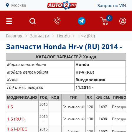
Москва
Запрос по VIN
0
Главная
Запчасти
Honda
Hr-v (RU)
Запчасти Honda Hr-v (RU) 2014 -
КАТАЛОГ ЗАПЧАСТЕЙ Хонда
Марка автомобиля
Honda
Модель автомобиля
Hr-v (RU)
Кузов
Внедорожник
Год и мес. выпуска
11.2014 -
МОДИФИКАЦИЯ
ГОД
КОД
ТИП
Л.С.
КУБ.СМ.
ПРИВОД
2015
1.5
Бензиновый
120
1497
Передний
-
2015
1.5 (RU1)
Бензиновый
130
1498
Передний
-
1.6 i-DTEC
2015
Дизель
120
1597
Передний