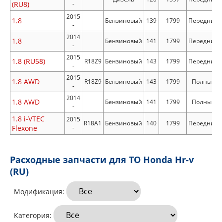
(RU8)
-
2015
1.8
Бензиновый
139
1799
Передний
-
2014
1.8
Бензиновый
141
1799
Передний
-
2015
1.8 (RU58)
R18Z9
Бензиновый
143
1799
Передний
-
2015
1.8 AWD
R18Z9
Бензиновый
143
1799
Полный
-
2014
1.8 AWD
Бензиновый
141
1799
Полный
-
1.8 i-VTEC
2015
R18A1
Бензиновый
140
1799
Передний
Flexone
-
Расходные запчасти для ТО Honda Hr-v
(RU)
Модификация:
Категория: