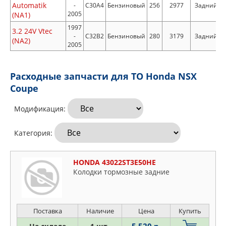
Automatik
-
C30A4
Бензиновый
256
2977
Задний
2005
(NA1)
1997
3.2 24V Vtec
-
C32B2
Бензиновый
280
3179
Задний
(NA2)
2005
Расходные запчасти для ТО Honda NSX
Coupe
Модификация:
Категория:
HONDA 43022ST3E50HE
Колодки тормозные задние
Поставка
Наличие
Цена
Купить