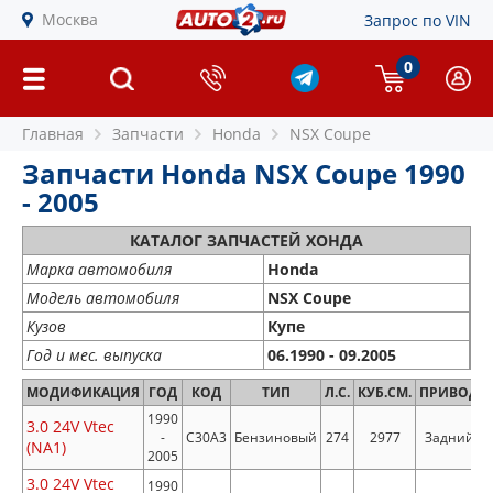
Москва
Запрос по VIN
0
Главная
Запчасти
Honda
NSX Coupe
Запчасти Honda NSX Coupe 1990
- 2005
КАТАЛОГ ЗАПЧАСТЕЙ ХОНДА
Марка автомобиля
Honda
Модель автомобиля
NSX Coupe
Кузов
Купе
Год и мес. выпуска
06.1990 - 09.2005
МОДИФИКАЦИЯ
ГОД
КОД
ТИП
Л.С.
КУБ.СМ.
ПРИВОД
1990
3.0 24V Vtec
-
C30A3
Бензиновый
274
2977
Задний
(NA1)
2005
3.0 24V Vtec
1990