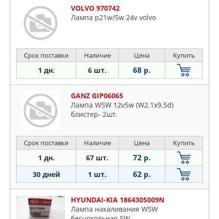
VOLVO 970742
Лампа p21w/5w 24v volvo
Срок поставки
Наличие
Цена
Купить
68 р.
1 дн.
6 шт.
GANZ GIP06065
Лампа W5W 12v5w (W2.1x9.5d)
блистер- 2шт.
Срок поставки
Наличие
Цена
Купить
72 р.
1 дн.
67 шт.
62 р.
30 дней
1 шт.
HYUNDAI-KIA 1864305009N
Лампа накаливания W5W
бесцокольная 5W