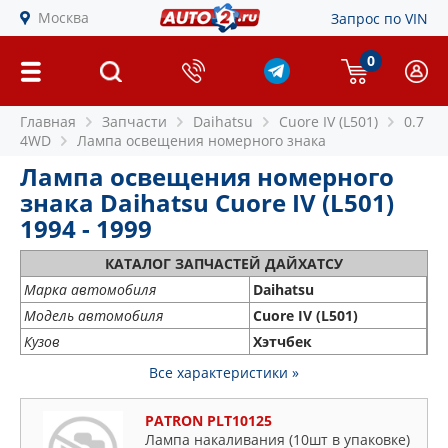
Москва
Запрос по VIN
0
Главная
Запчасти
Daihatsu
Cuore IV (L501)
0.7
4WD
Лампа освещения номерного знака
Лампа освещения номерного
знака Daihatsu Cuore IV (L501)
1994 - 1999
КАТАЛОГ ЗАПЧАСТЕЙ ДАЙХАТСУ
Марка автомобиля
Daihatsu
Модель автомобиля
Cuore IV (L501)
Кузов
Хэтчбек
Все характеристики »
PATRON PLT10125
Лампа накаливания (10шт в упаковке)