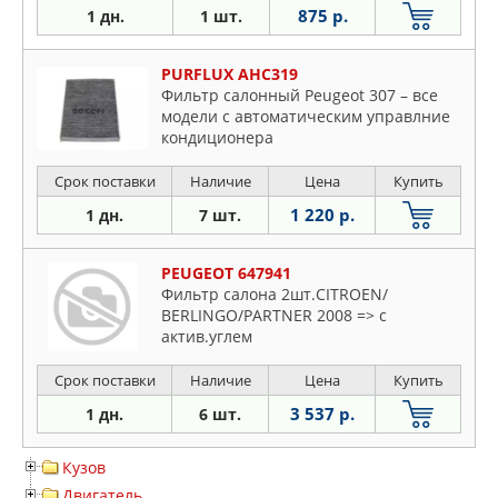
875 р.
1 дн.
1 шт.
PURFLUX AHC319
Фильтр салонный Peugeot 307 – все
модели с автоматическим управлние
кондиционера
Срок поставки
Наличие
Цена
Купить
1 220 р.
1 дн.
7 шт.
PEUGEOT 647941
Фильтр салона 2шт.CITROEN/
BERLINGO/PARTNER 2008 => с
актив.углем
Срок поставки
Наличие
Цена
Купить
3 537 р.
1 дн.
6 шт.
Кузов
Двигатель