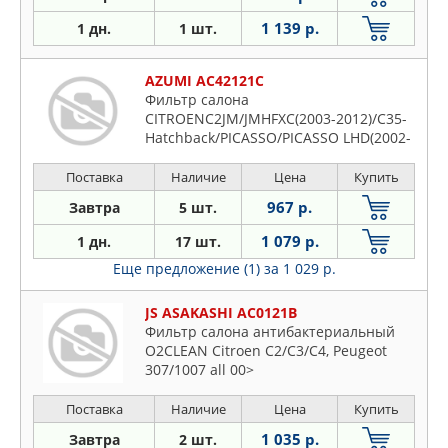
1 139 р.
1 дн.
1 шт.
AZUMI AC42121C
Фильтр салона
CITROENC2JM/JMHFXC(2003-2012)/C35-
Hatchback/PICASSO/PICASSO LHD(2002-
2016)/C3 Pluriel/HBKFVC/HBNFUC(2002-
2010)/C3 Pluriel & C3 XTR(2001-..
Поставка
Наличие
Цена
Купить
967 р.
Завтра
5 шт.
1 079 р.
1 дн.
17 шт.
Еще предложение (1)
за 1 029 р.
JS ASAKASHI AC0121B
Фильтр салона антибактериальный
O2CLEAN Citroen C2/C3/C4, Peugeot
307/1007 all 00>
Поставка
Наличие
Цена
Купить
1 035 р.
Завтра
2 шт.