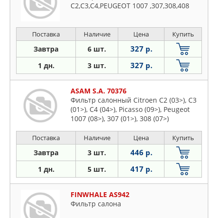
C2,C3,C4,PEUGEOT 1007 ,307,308,408
Поставка
Наличие
Цена
Купить
327 р.
Завтра
6 шт.
327 р.
1 дн.
3 шт.
ASAM S.A. 70376
Фильтр салонный Citroen C2 (03>), C3
(01>), C4 (04>), Picasso (09>), Peugeot
1007 (08>), 307 (01>), 308 (07>)
Поставка
Наличие
Цена
Купить
446 р.
Завтра
3 шт.
417 р.
1 дн.
5 шт.
FINWHALE AS942
Фильтр салона