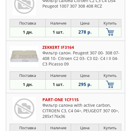
Фильтр салона Citroen C2 C3 C4 DS4
Peugeot 1007 307 308 408 RCZ
Поставка
Наличие
Цена
Купить
278 р.
1 дн.
1 шт.
ZEKKERT IF3164
Фильтр салон. Peugeot 307 00- 308 07-
408 10- Citroen C2 03- C3 02- C4 I II 04-
C3 Picasso 09
Поставка
Наличие
Цена
Купить
295 р.
1 дн.
1 шт.
PART-ONE 1CF115
Фильтр салона with active carbon,
CITROEN C3, C4 04>, PEUGEOT 307 00>,
285x176x36
Поставка
Наличие
Цена
Купить