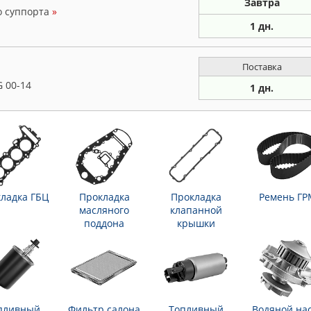
Завтра
о суппорта
»
1 дн.
Поставка
 00-14
1 дн.
ладка ГБЦ
Прокладка
Прокладка
Ремень ГР
масляного
клапанной
поддона
крышки
пливный
Фильтр салона
Топливный
Водяной на