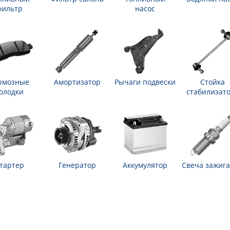
фильтр
насос
рмозные
Амортизатор
Рычаги подвески
Стойка
олодки
стабилизат
тартер
Генератор
Аккумулятор
Свеча зажиг