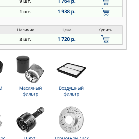
1 764 р.
9 шт.
1 938 р.
1 шт.
Наличие
Цена
Купить
1 720 р.
3 шт.
М
Масляный
Воздушный
фильтр
фильтр
сос
ШРУС
Тормозной диск